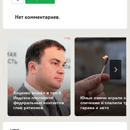
ссылками, и [img]адрес[/img] будет
открываться в новой вкладке.
Нет комментариев.
Хоценко вошёл в топ-5
Индекса плотности
Юные омичи играли со
федеральных контактов
спичками и спалили тр
глав регионов
гаража и авто