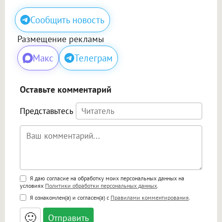
Сообщить новость
Размещение рекламы
Макс
Телеграм
Оставьте комментарий
Представьтесь
Поддержка HTML
Я даю согласие на обработку моих персональных данных на
условиях
Политики обработки персональных данных
.
<b>, <strong>, <u>, <i>, <em>, <s>, <big>,
Я ознакомлен(а) и согласен(а) с
Правилами комментирования
.
<small>, <sup>, <sub>, <pre>, <ul>, <ol>, <li>,
<blockquote>, <code> экранирует HTML,
🙂
адреса URL автоматически становятся