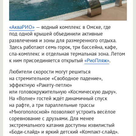
«АкваРИО»
— водный комплекс в Омске, где
под одной крышей объединили активные
развлечения и зоны для размеренного отдыха.
Здесь работают семь горок, три бассейна, кафе,
спа-комплекс и отдельная термальная зона. Летом
к ним присоединяется открытый
«РиоПляж»
.
Любители скорости могут решиться
на стремительное «Свободное падение»,
эффектную «Ракету-петлю»
или головокружительную «Космическую дыру».
На «Волне» гостей ждёт динамичный спуск
на рафте, а три параллельные трассы
«Многополосной» позволяют устроить весёлое
соревнование с друзьями. Для менее
экстремального катания доступны извилистый
«Боди-слайд» и яркий детский «Компакт-слайд».