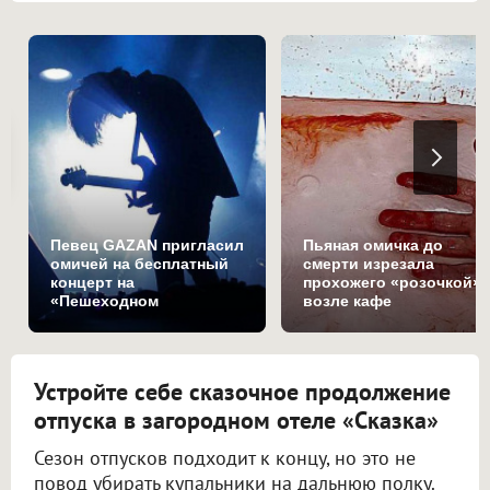
Певец GAZAN пригласил
Пьяная омичка до
омичей на бесплатный
смерти изрезала
концерт на
прохожего «розочкой»
«Пешеходном
возле кафе
Любинском»
Устройте себе сказочное продолжение
отпуска в загородном отеле «Сказка»
Сезон отпусков подходит к концу, но это не
повод убирать купальники на дальнюю полку.