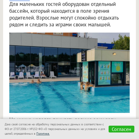
Для маленьких гостей оборудован отдельный
бассейн, который находится в поле зрения
родителей. Взрослые могут спокойно отдыхать
рядом и следить за играми своих малышей.
Не нужно надолго покидать водную зону ради
Даю своё согласие на обработку персональных данных в соответствии с
обеда — на территории работают фуд-корт и бар.
Согласен
ФЗ от 27.07.2006 г. №152-ФЗ «О персональных данных» на условиях и для
В меню вы найдёте пиццу, шашлык и другие
целей, определённых в
Политике.