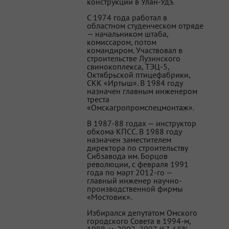
конструкций в Улан-Удэ.
С 1974 года работал в
областном студенческом отряде
— начальником штаба,
комиссаром, потом
командиром. Участвовал в
строительстве Лузинского
свинокоплекса, ТЭЦ-5,
Октябрьской птицефабрики,
СКК «Иртыш». В 1984 году
назначен главным инженером
треста
«Омскагропромспецмонтаж».
В 1987-88 годах — инструктор
обкома КПСС. В 1988 году
назначен заместителем
директора по строительству
Сибзавода им. Борцов
революции, с февраля 1991
года по март 2012-го —
главный инженер научно-
производственной фирмы
«Мостовик».
Избирался депутатом Омского
городского Совета в 1994-м,
1998-м, 2002, 2007 (63,68%