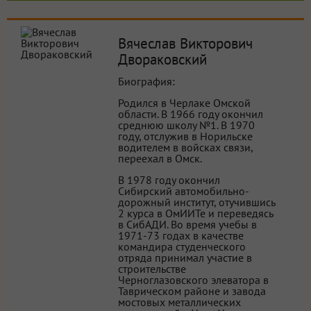
Вячеслав Викторович
Двораковский
Биография:
Родился в Черлаке Омской
области. В 1966 году окончил
среднюю школу №1. В 1970
году, отслужив в Норильске
водителем в войсках связи,
переехал в Омск.
В 1978 году окончил
Сибирский автомобильно-
дорожный институт, отучившись
2 курса в ОмИИТе и переведясь
в СибАДИ. Во время учебы в
1971-73 годах в качестве
командира студенческого
отряда принимал участие в
строительстве
Черноглазовского элеватора в
Таврическом районе и завода
мостовых металлических