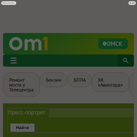
РЕКЛАМА
ОМСК
Ремонт
Бензин
БПЛА
ХК
моста у
«Авангард»
Телецентра
Пресс-портрет: