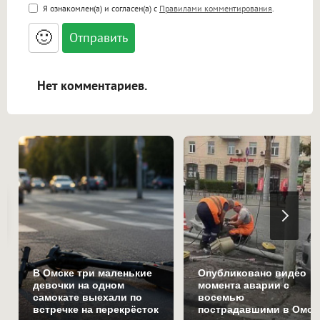
<b>, <strong>, <u>, <i>, <em>, <s>, <big>,
Я ознакомлен(а) и согласен(а) с
Правилами комментирования
.
<small>, <sup>, <sub>, <pre>, <ul>, <ol>, <li>,
<blockquote>, <code> экранирует HTML,
🙂
адреса URL автоматически становятся
ссылками, и [img]адрес[/img] будет
открываться в новой вкладке.
Нет комментариев.
В Омске три маленькие
Опубликовано видео
девочки на одном
момента аварии с
самокате выехали по
восемью
встречке на перекрёсток
пострадавшими в Омск