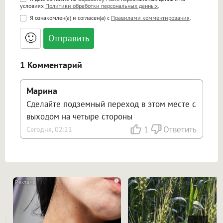
Поддержка HTML
условиях
Политики обработки персональных данных
.
<b>, <strong>, <u>, <i>, <em>, <s>, <big>,
Я ознакомлен(а) и согласен(а) с
Правилами комментирования
.
<small>, <sup>, <sub>, <pre>, <ul>, <ol>, <li>,
<blockquote>, <code> экранирует HTML,
🙂
адреса URL автоматически становятся
ссылками, и [img]адрес[/img] будет
открываться в новой вкладке.
1 Комментарий
Марина
Сделайте подземный переход в этом месте с
выходом на четыре стороны
1
Ответить
Сегодня, 02:21
i