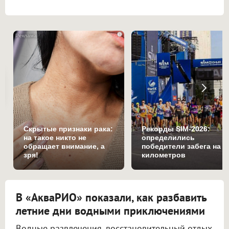
i
Скрытые признаки рака:
Рекорды SIM-2026:
на такое никто не
определились
обращает внимание, а
победители забега на 1
зря!
километров
В «АкваРИО» показали, как разбавить
летние дни водными приключениями
Водные развлечения, восстановительный отдых