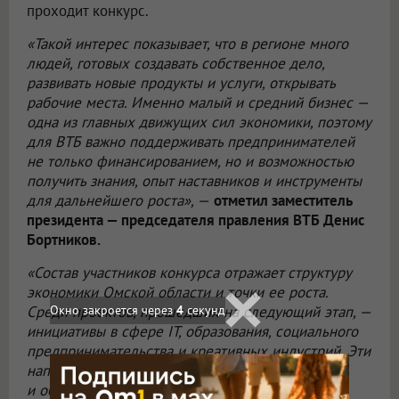
проходит конкурс.
«Такой интерес показывает, что в регионе много
людей, готовых создавать собственное дело,
развивать новые продукты и услуги, открывать
рабочие места. Именно малый и средний бизнес —
одна из главных движущих сил экономики, поэтому
для ВТБ важно поддерживать предпринимателей
не только финансированием, но и возможностью
получить знания, опыт наставников и инструменты
для дальнейшего роста», —
отметил заместитель
президента — председателя правления ВТБ Денис
Бортников.
«Состав участников конкурса отражает структуру
экономики Омской области и точки ее роста.
Окно закроется через
3
секунд
Среди проектов, прошедших на следующий этап, —
инициативы в сфере IT, образования, социального
предпринимательства и креативных индустрий. Эти
направления сегодня востребованы в регионе
и обладают высоким потенциалом развития.