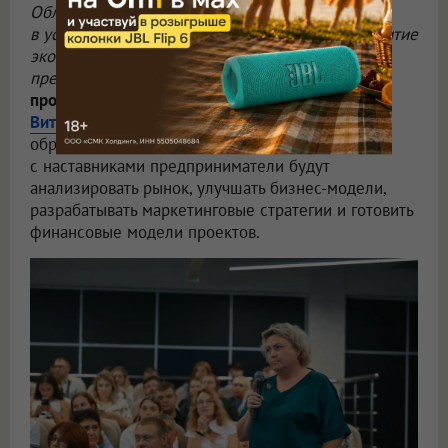
Областное правительство заинтересовано
в успешном развитии проектов и вкладе в развитие
экономики региона. Мы готовы поддерживать
предпринимателей на всех этапах»,
—
прокомментировал губернатор Омской области
Виталий Хоценко
.
Дальше участников ждут
образовательные и конкурсные этапы. Вместе
с наставниками предприниматели будут
анализировать рынок, улучшать бизнес-модели,
разрабатывать маркетинговые стратегии и готовить
финансовые модели проектов.