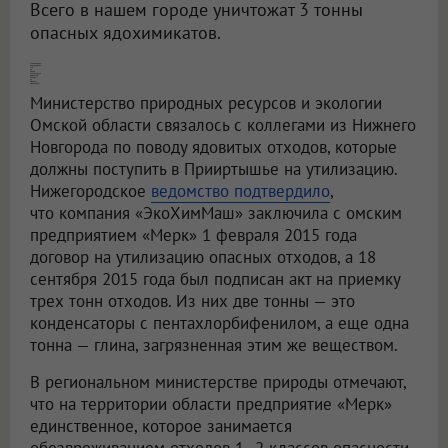
Всего в нашем городе уничтожат 3 тонны
опасных ядохимикатов.
Минприроды подтвердило, что [в Омске утилизируют ядовитые отходы из Нижнего Новгорода]
Министерство природных ресурсов и экологии
Омской области связалось с коллегами из Нижнего
Новгорода по поводу ядовитых отходов, которые
должны поступить в Прииртышье на утилизацию.
Нижегородское
ведомство подтвердило
,
что компания «ЭкоХимМаш» заключила с омским
предприятием «Мерк» 1 февраля 2015 года
договор на утилизацию опасных отходов, а 18
сентября 2015 года был подписан акт на приемку
трех тонн отходов. Из них две тонны — это
конденсаторы с пентахлорбифенилом, а еще одна
тонна — глина, загрязненная этим же веществом.
В региональном министерстве природы отмечают,
что на территории области предприятие «Мерк»
единственное, которое занимается