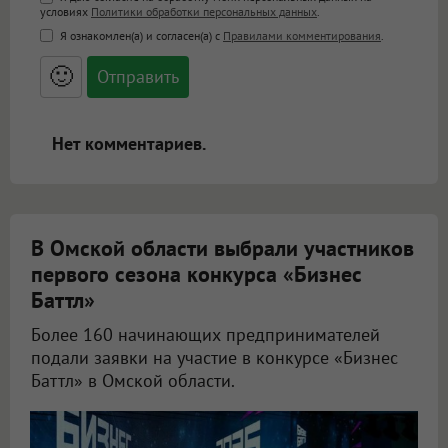
Поддержка HTML
условиях
Политики обработки персональных данных
.
<b>, <strong>, <u>, <i>, <em>, <s>, <big>,
Я ознакомлен(а) и согласен(а) с
Правилами комментирования
.
<small>, <sup>, <sub>, <pre>, <ul>, <ol>, <li>,
<blockquote>, <code> экранирует HTML,
🙂
адреса URL автоматически становятся
ссылками, и [img]адрес[/img] будет
открываться в новой вкладке.
Нет комментариев.
В Омской области выбрали участников
первого сезона конкурса «Бизнес
Баттл»
Более 160 начинающих предпринимателей
подали заявки на участие в конкурсе «Бизнес
Баттл» в Омской области.