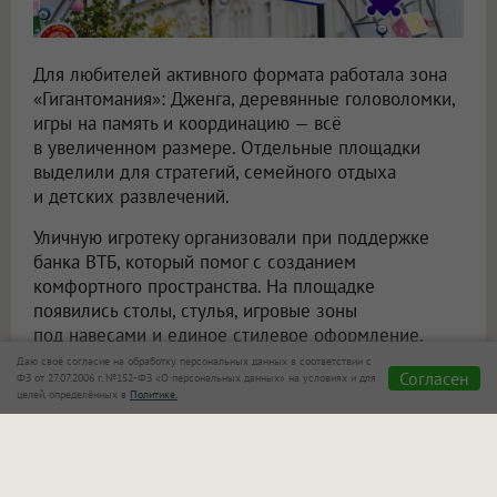
Для любителей активного формата работала зона
«Гигантомания»: Дженга, деревянные головоломки,
игры на память и координацию — всё
в увеличенном размере. Отдельные площадки
выделили для стратегий, семейного отдыха
и детских развлечений.
Уличную игротеку организовали при поддержке
банка ВТБ, который помог с созданием
комфортного пространства. На площадке
появились столы, стулья, игровые зоны
под навесами и единое стилевое оформление.
Даю своё согласие на обработку персональных данных в соответствии с
Согласен
ФЗ от 27.07.2006 г. №152-ФЗ «О персональных данных» на условиях и для
целей, определённых в
Политике.