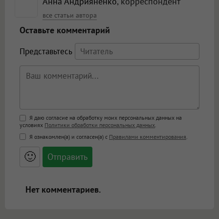
Анна Андрияненко
, корреспондент
все статьи автора
Оставьте комментарий
Представьтесь
Поддержка HTML
Я даю согласие на обработку моих персональных данных на
условиях
Политики обработки персональных данных
.
<b>, <strong>, <u>, <i>, <em>, <s>, <big>,
Я ознакомлен(а) и согласен(а) с
Правилами комментирования
.
<small>, <sup>, <sub>, <pre>, <ul>, <ol>, <li>,
<blockquote>, <code> экранирует HTML,
🙂
адреса URL автоматически становятся
ссылками, и [img]адрес[/img] будет
открываться в новой вкладке.
Нет комментариев.