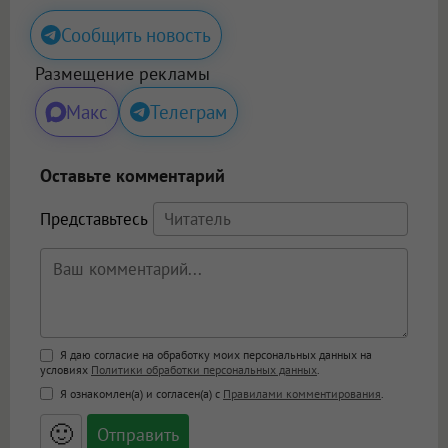
Сообщить новость
Размещение рекламы
Макс
Телеграм
Оставьте комментарий
Представьтесь
Поддержка HTML
Я даю согласие на обработку моих персональных данных на
условиях
Политики обработки персональных данных
.
<b>, <strong>, <u>, <i>, <em>, <s>, <big>,
Я ознакомлен(а) и согласен(а) с
Правилами комментирования
.
<small>, <sup>, <sub>, <pre>, <ul>, <ol>, <li>,
<blockquote>, <code> экранирует HTML,
🙂
адреса URL автоматически становятся