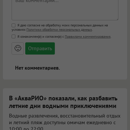
Поддержка HTML
Я даю согласие на обработку моих персональных данных на
условиях
Политики обработки персональных данных
.
<b>, <strong>, <u>, <i>, <em>, <s>, <big>,
Я ознакомлен(а) и согласен(а) с
Правилами комментирования
.
<small>, <sup>, <sub>, <pre>, <ul>, <ol>, <li>,
<blockquote>, <code> экранирует HTML,
🙂
адреса URL автоматически становятся
ссылками, и [img]адрес[/img] будет
открываться в новой вкладке.
Нет комментариев.
В «АкваРИО» показали, как разбавить
летние дни водными приключениями
Водные развлечения, восстановительный отдых
и летний пляж доступны омичам ежедневно с
10:00 до 22:00.