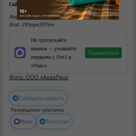
Сайт
:
akvario-omsk.ru
.
Реклама.
ООО «АкваРио»
, ИНН 5501115668.
Erid: 2VtzqwSEYvn
.
Не пропускайте
важное — узнавайте
Подписаться
первыми с Om1 в
«Макс»
Фото: ООО «АкваРио»
Сообщить новость
Размещение рекламы
Макс
Телеграм