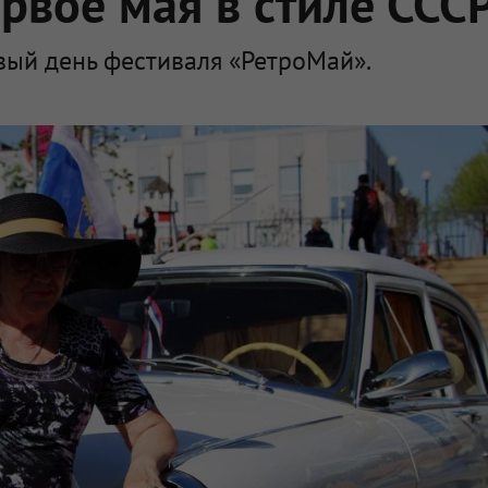
рвое мая в стиле ССС
вый день фестиваля «РетроМай».