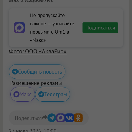
Erid: 2VtzqwSEYvn
.
Не пропускайте
важное — узнавайте
Подписаться
первыми с Om1 в
«Макс»
Фото: ООО «АкваРио»
Сообщить новость
Размещение рекламы
Макс
Телеграм
Поделиться
27 июля 2026, 10:00