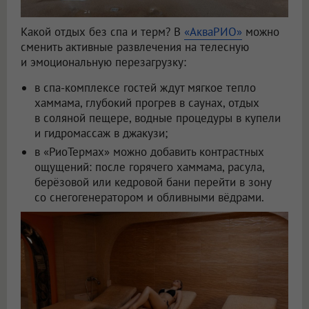
Какой отдых без спа и терм? В
«АкваРИО»
можно
сменить активные развлечения на телесную
и эмоциональную перезагрузку:
в спа-комплексе гостей ждут мягкое тепло
хаммама, глубокий прогрев в саунах, отдых
в соляной пещере, водные процедуры в купели
и гидромассаж в джакузи;
в «РиоТермах» можно добавить контрастных
ощущений: после горячего хаммама, расула,
берёзовой или кедровой бани перейти в зону
со снегогенератором и обливными вёдрами.