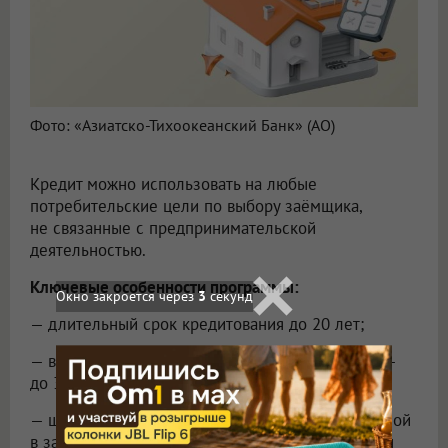
Фото: «Азиатско-Тихоокеанский Банк» (АО)
Кредит можно использовать на любые
потребительские цели по выбору заёмщика,
не связанные с предпринимательской
деятельностью.
Ключевые особенности программы:
Окно закроется через
1
секунд
— длительный срок кредитования до 20 лет;
— возможность получения значительных сумм —
до 30 млн рублей;
— широкий перечень недвижимости, принимаемой
в залог (квартиры, дома, апартаменты, таунхаусы