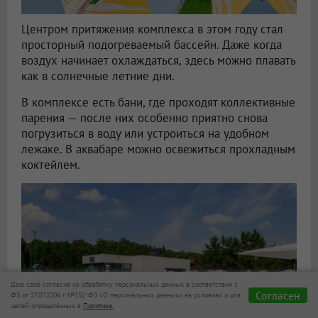
Центром притяжения комплекса в этом году стал
просторный подогреваемый бассейн. Даже когда
воздух начинает охлаждаться, здесь можно плавать
как в солнечные летние дни.
В комплексе есть бани, где проходят коллективные
парения — после них особенно приятно снова
погрузиться в воду или устроиться на удобном
лежаке. В аквабаре можно освежиться прохладным
коктейлем.
Даю своё согласие на обработку персональных данных в соответствии с
Согласен
ФЗ от 27.07.2006 г. №152-ФЗ «О персональных данных» на условиях и для
целей, определённых в
Политике.