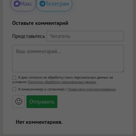
Макс
Телеграм
Оставьте комментарий
Представьтесь
Поддержка HTML
Я даю согласие на обработку моих персональных данных на
условиях
Политики обработки персональных данных
.
<b>, <strong>, <u>, <i>, <em>, <s>, <big>,
Я ознакомлен(а) и согласен(а) с
Правилами комментирования
.
<small>, <sup>, <sub>, <pre>, <ul>, <ol>, <li>,
<blockquote>, <code> экранирует HTML,
🙂
адреса URL автоматически становятся
ссылками, и [img]адрес[/img] будет
открываться в новой вкладке.
Нет комментариев.