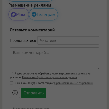
Размещение рекламы
Макс
Телеграм
Оставьте комментарий
Представьтесь
Поддержка HTML
Я даю согласие на обработку моих персональных данных на
условиях
Политики обработки персональных данных
.
<b>, <strong>, <u>, <i>, <em>, <s>, <big>,
Я ознакомлен(а) и согласен(а) с
Правилами комментирования
.
<small>, <sup>, <sub>, <pre>, <ul>, <ol>, <li>,
<blockquote>, <code> экранирует HTML,
🙂
адреса URL автоматически становятся
ссылками, и [img]адрес[/img] будет
открываться в новой вкладке.