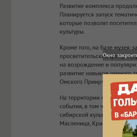
Развитие комплекса продол
Планируется запуск темати
которые позволят посетите
культуры.
Кроме того, на базе музея-
Окно закроет
просветительский центр «Ст
на возрождение и популяри
развитие навыков ручного т
Омского Прииртышья.
На территории «Старины Си
события, в том числе фести
сибирской культуры «Слетье
Масленица, Красная Горка, Т