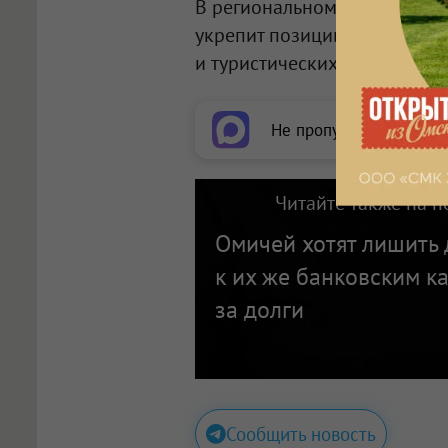
В региональном правительст
укрепит позиции музея-запо
и туристических центров Ом
Не пропускайте важное
Читайте также на п
Омичей хотят лишить 
к их же банковским к
за долги
Сообщить новость