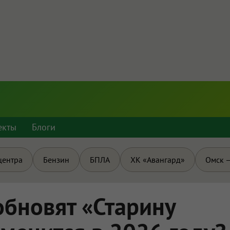
екты
Блоги
центра
Бензин
БПЛА
ХК «Авангард»
Омск —
обновят «Старину