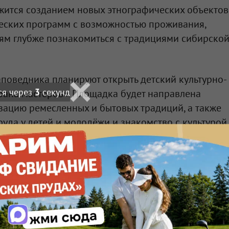
жится созданием новых этнографических объектов
ческих программ с возможностью проживания,
лям глубже познакомиться с традициями сибирско
заповедника планируют открыть детский культурно-
ся через
2
секунд
рана мастеров». Площадка будет направлена
зацию ремесленных и бытовых традиций, а также
руда у детей и молодёжи и знакомство с культурой
бирской» уже проходят крупные культурные
валь мужских ремёсел в рамках фестиваля
», а также народные календарные праздники —
роица, Спасы и Покров казачий.