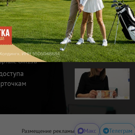
ве рассчитывают, что реализация этих проектов
ведника как одного из ведущих культурных
ской области.
Подписаться
 — узнавайте первыми с Om1 в «Макс»
ортале Om1.ru
доступа
арточкам
Макс
Телеграм
Размещение рекламы