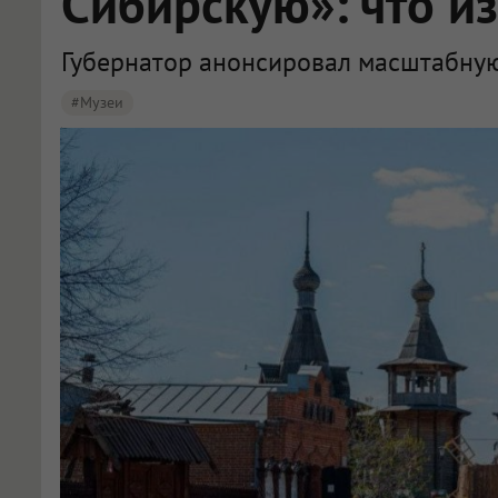
Сибирскую»: что и
Губернатор анонсировал масштабную
#музеи
В Омской области музей-заповедник «Старина Сибирская» ждёт масштабное обновление в 2026 году