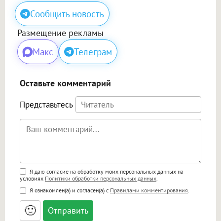
Сообщить новость
Размещение рекламы
Макс
Телеграм
Оставьте комментарий
Представьтесь
Поддержка HTML
Я даю согласие на обработку моих персональных данных на
условиях
Политики обработки персональных данных
.
<b>, <strong>, <u>, <i>, <em>, <s>, <big>,
Я ознакомлен(а) и согласен(а) с
Правилами комментирования
.
<small>, <sup>, <sub>, <pre>, <ul>, <ol>, <li>,
<blockquote>, <code> экранирует HTML,
🙂
адреса URL автоматически становятся
ссылками, и [img]адрес[/img] будет