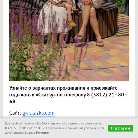
Узнайте о вариантах проживания и приезжайте
отдыхать в «Сказку» по телефону 8 (3812) 21–80–
68.
Сайт:
gk-skazka.com
Даю своё согласие на обработку персональных данных в соответствии с
Организатор акций:
ООО «Терем»
, ИНН
Согласен
ФЗ от 27.07.2006 г. №152-ФЗ «О персональных данных» на условиях и для
5528055166. Акции бессрочные. Подробнее
целей, определённых в
Политике.