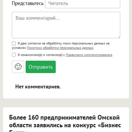
Представьтесь
Поддержка HTML
Я даю согласие на обработку моих персональных данных на
условиях
Политики обработки персональных данных
.
<b>, <strong>, <u>, <i>, <em>, <s>, <big>,
Я ознакомлен(а) и согласен(а) с
Правилами комментирования
.
<small>, <sup>, <sub>, <pre>, <ul>, <ol>, <li>,
<blockquote>, <code> экранирует HTML,
🙂
адреса URL автоматически становятся
ссылками, и [img]адрес[/img] будет
открываться в новой вкладке.
Нет комментариев.
Более 160 предпринимателей Омской
области заявились на конкурс «Бизнес