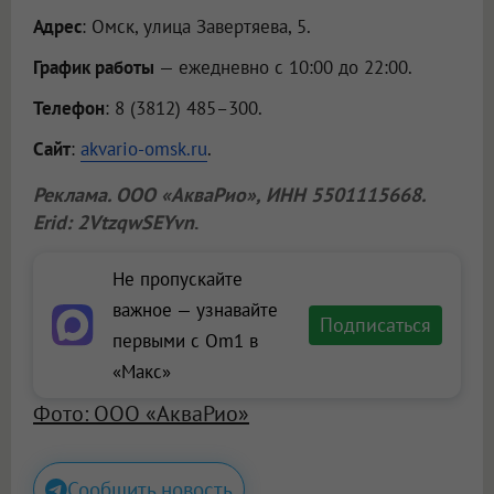
Адрес
: Омск, улица Завертяева, 5.
График работы
— ежедневно с 10:00 до 22:00.
Телефон
: 8 (3812) 485–300.
Сайт
:
akvario-omsk.ru
.
Реклама.
ООО «АкваРио»
, ИНН 5501115668.
Erid: 2VtzqwSEYvn
.
Не пропускайте
важное — узнавайте
Подписаться
первыми с Om1 в
«Макс»
Фото: ООО «АкваРио»
Сообщить новость