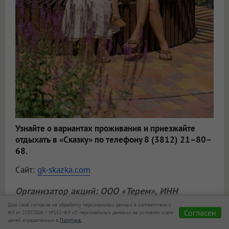
Узнайте о вариантах проживания и приезжайте
отдыхать в «Сказку» по телефону 8 (3812) 21–80–
68.
Сайт:
gk-skazka.com
Организатор акций:
ООО «Терем»
, ИНН
5528055166. Акции бессрочные. Подробнее
Даю своё согласие на обработку персональных данных в соответствии с
Согласен
ФЗ от 27.07.2006 г. №152-ФЗ «О персональных данных» на условиях и для
о правилах и порядке проведения розыгрыша,
целей, определённых в
Политике.