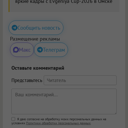
яркие кадры с Evgeniya Cup-2026 в Омске
Сообщить новость
Размещение рекламы
Макс
Телеграм
Оставьте комментарий
Представьтесь
Поддержка HTML
Я даю согласие на обработку моих персональных данных на
условиях
Политики обработки персональных данных
.