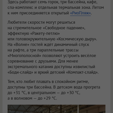
Здесь работают семь горок, три бассейна, кафе,
спа-комплекс и отдельная термальная зона. Летом
к ним присоединяется открытый
«РиоПляж»
.
Любители скорости могут решиться
на стремительное «Свободное падение»,
эффектную «Ракету-петлю»
или головокружительную «Космическую дыру».
На «Волне» гостей ждёт динамичный спуск
на рафте, а три параллельные трассы
«Многополосной» позволяют устроить весёлое
соревнование с друзьями. Для менее
экстремального катания доступны извилистый
«Боди-слайд» и яркий детский «Компакт-слайд».
Тем, кто любит плавать в спокойном ритме,
доступны три бассейна. В детском вода прогрета
до +31 °C, в центральном — до +30 °C,
а в волновом — до +29 °C.