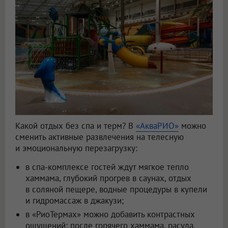
Какой отдых без спа и терм? В
«АкваРИО»
можно
сменить активные развлечения на телесную
и эмоциональную перезагрузку:
в спа-комплексе гостей ждут мягкое тепло
хаммама, глубокий прогрев в саунах, отдых
в соляной пещере, водные процедуры в купели
и гидромассаж в джакузи;
в «РиоТермах» можно добавить контрастных
ощущений: после горячего хаммама, расула,