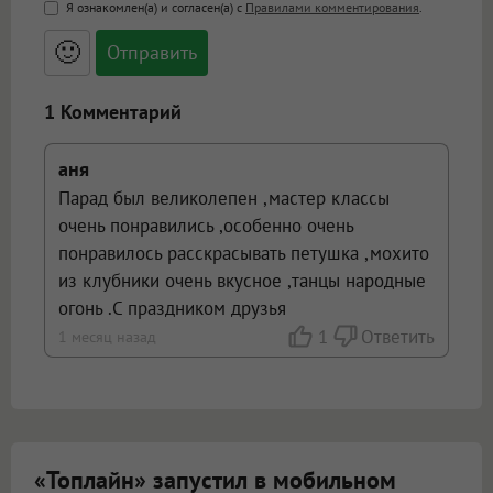
<b>, <strong>, <u>, <i>, <em>, <s>, <big>,
Я ознакомлен(а) и согласен(а) с
Правилами комментирования
.
<small>, <sup>, <sub>, <pre>, <ul>, <ol>, <li>,
<blockquote>, <code> экранирует HTML,
🙂
адреса URL автоматически становятся
ссылками, и [img]адрес[/img] будет
открываться в новой вкладке.
1 Комментарий
аня
Парад был великолепен ,мастер классы
очень понравились ,особенно очень
понравилось расскрасывать петушка ,мохито
из клубники очень вкусное ,танцы народные
огонь .С праздником друзья
1
Ответить
1 месяц назад
«Топлайн» запустил в мобильном