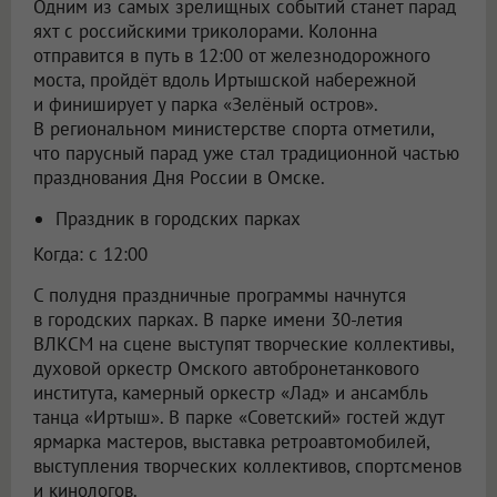
Одним из самых зрелищных событий станет парад
яхт с российскими триколорами. Колонна
отправится в путь в 12:00 от железнодорожного
моста, пройдёт вдоль Иртышской набережной
и финиширует у парка «Зелёный остров».
В региональном министерстве спорта отметили,
что парусный парад уже стал традиционной частью
празднования Дня России в Омске.
Праздник в городских парках
Когда: с 12:00
С полудня праздничные программы начнутся
в городских парках. В парке имени 30-летия
ВЛКСМ на сцене выступят творческие коллективы,
духовой оркестр Омского автобронетанкового
института, камерный оркестр «Лад» и ансамбль
танца «Иртыш». В парке «Советский» гостей ждут
ярмарка мастеров, выставка ретроавтомобилей,
выступления творческих коллективов, спортсменов
и кинологов.