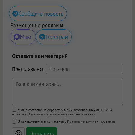
Сообщить новость
Размещение рекламы
Макс
Телеграм
Оставьте комментарий
Представьтесь
Поддержка HTML
Я даю согласие на обработку моих персональных данных на
условиях
Политики обработки персональных данных
.
<b>, <strong>, <u>, <i>, <em>, <s>, <big>,
Я ознакомлен(а) и согласен(а) с
Правилами комментирования
.
<small>, <sup>, <sub>, <pre>, <ul>, <ol>, <li>,
<blockquote>, <code> экранирует HTML,
🙂
адреса URL автоматически становятся