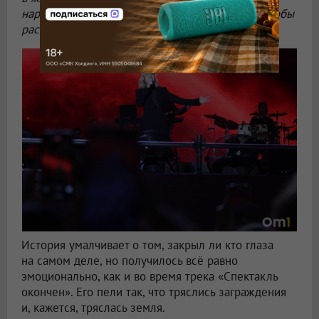
народную песню. Можно даже закрыть глаза, чтобы
раствориться в ней
», — предложила Гагарина.
История умалчивает о том, закрыл ли кто глаза
на самом деле, но получилось всё равно
эмоционально, как и во время трека «Спектакль
окончен». Его пели так, что тряслись заграждения
и, кажется, тряслась земля.