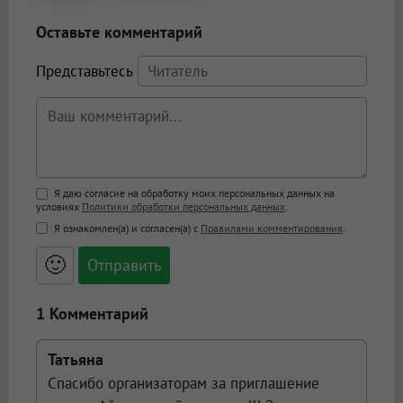
Оставьте комментарий
Представьтесь
Поддержка HTML
Я даю согласие на обработку моих персональных данных на
условиях
Политики обработки персональных данных
.
<b>, <strong>, <u>, <i>, <em>, <s>, <big>,
Я ознакомлен(а) и согласен(а) с
Правилами комментирования
.
<small>, <sup>, <sub>, <pre>, <ul>, <ol>, <li>,
<blockquote>, <code> экранирует HTML,
🙂
адреса URL автоматически становятся
ссылками, и [img]адрес[/img] будет
открываться в новой вкладке.
1 Комментарий
Татьяна
Спасибо организаторам за приглашение