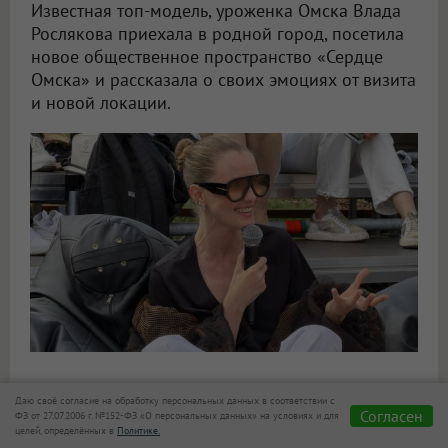
Известная топ-модель, уроженка Омска Влада
Рослякова приехала в родной город, посетила
новое общественное пространство «Сердце
Омска» и рассказала о своих эмоциях от визита
и новой локации.
Топ-модель Влада Рослякова поделилась эмоциями от встречи с родным Омском
Известная топ-модель, уроженка Омска
Влада
Даю своё согласие на обработку персональных данных в соответствии с
Согласен
ФЗ от 27.07.2006 г. №152-ФЗ «О персональных данных» на условиях и для
Рослякова
приехала в родной регион и посетила
целей, определённых в
Политике.