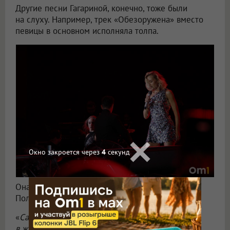
Другие песни Гагариной, конечно, тоже были
на слуху. Например, трек «Обезоружена» вместо
певицы в основном исполняла толпа.
Окно закроется через
1
секунд
Она же позже потребовала знаменитый кавер
Полины на «Кукушку».
«
Самое время вспомнить все важные моменты
в жизни и спеть эту потрясающую, поистине