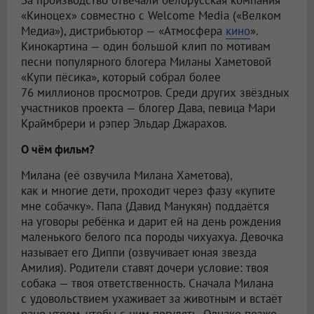
За производство отвечали белорусская компания
«Киноцех» совместно с Welcome Media («Велком
Медиа»), дистрибьютор — «Атмосфера
кино
».
Кинокартина — один большой клип по мотивам
песни популярного блогера Миланы Хаметовой
«Купи пёсика», который собрал более
76 миллионов просмотров. Среди других звёздных
участников проекта — блогер Дава, певица Мари
Краймбрери и рэпер Эльдар Джарахов.
О чём фильм?
Милана (её озвучила Милана Хаметова),
как и многие дети, проходит через фазу «купите
мне собачку». Папа (Давид Манукян) поддаётся
на уговоры ребёнка и дарит ей на день рождения
маленького белого пса породы чихуахуа. Девочка
называет его Диппи (озвучивает юная звезда
Амилия). Родители ставят дочери условие: твоя
собака — твоя ответственность. Сначала Милана
с удовольствием ухаживает за животным и встаёт