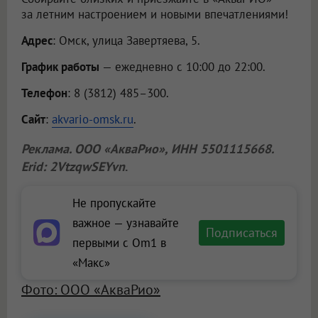
за летним настроением и новыми впечатлениями!
Адрес
: Омск, улица Завертяева, 5.
График работы
— ежедневно с 10:00 до 22:00.
Телефон
: 8 (3812) 485–300.
Сайт
:
akvario-omsk.ru
.
Реклама.
ООО «АкваРио»
, ИНН 5501115668.
Erid: 2VtzqwSEYvn
.
Не пропускайте
важное — узнавайте
Подписаться
первыми с Om1 в
«Макс»
Фото: ООО «АкваРио»