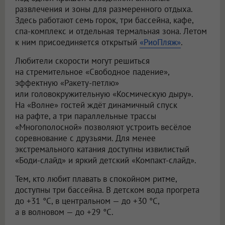
развлечения и зоны для размеренного отдыха.
Здесь работают семь горок, три бассейна, кафе,
спа-комплекс и отдельная термальная зона. Летом
к ним присоединяется открытый
«РиоПляж»
.
Любители скорости могут решиться
на стремительное «Свободное падение»,
эффектную «Ракету-петлю»
или головокружительную «Космическую дыру».
На «Волне» гостей ждёт динамичный спуск
на рафте, а три параллельные трассы
«Многополосной» позволяют устроить весёлое
соревнование с друзьями. Для менее
экстремального катания доступны извилистый
«Боди-слайд» и яркий детский «Компакт-слайд».
Тем, кто любит плавать в спокойном ритме,
доступны три бассейна. В детском вода прогрета
до +31 °C, в центральном — до +30 °C,
а в волновом — до +29 °C.