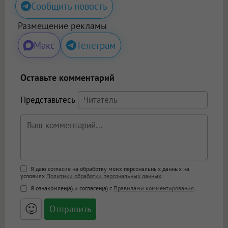
Сообщить новость
Размещение рекламы
Макс
Телеграм
Оставьте комментарий
Представьтесь
Поддержка HTML
Я даю согласие на обработку моих персональных данных на
условиях
Политики обработки персональных данных
.
<b>, <strong>, <u>, <i>, <em>, <s>, <big>,
Я ознакомлен(а) и согласен(а) с
Правилами комментирования
.
<small>, <sup>, <sub>, <pre>, <ul>, <ol>, <li>,
<blockquote>, <code> экранирует HTML,
🙂
адреса URL автоматически становятся
ссылками, и [img]адрес[/img] будет