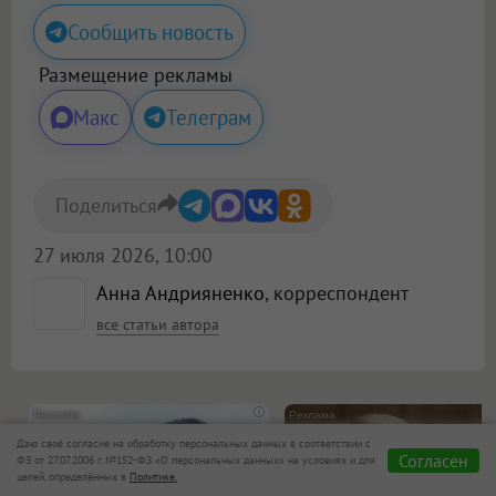
Сообщить новость
Размещение рекламы
Макс
Телеграм
Поделиться
27 июля 2026, 10:00
Анна Андрияненко
, корреспондент
все статьи автора
i
Даю своё согласие на обработку персональных данных в соответствии с
Согласен
ФЗ от 27.07.2006 г. №152-ФЗ «О персональных данных» на условиях и для
целей, определённых в
Политике.