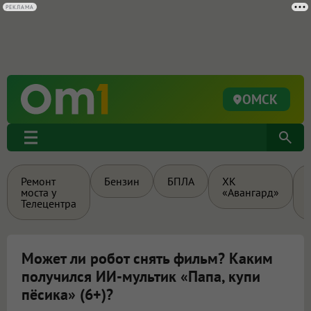
РЕКЛАМА
ОМСК
Ремонт
Бензин
БПЛА
ХК
моста у
«Авангард»
Телецентра
Может ли робот снять фильм? Каким
получился ИИ-мультик «Папа, купи
пёсика» (6+)?