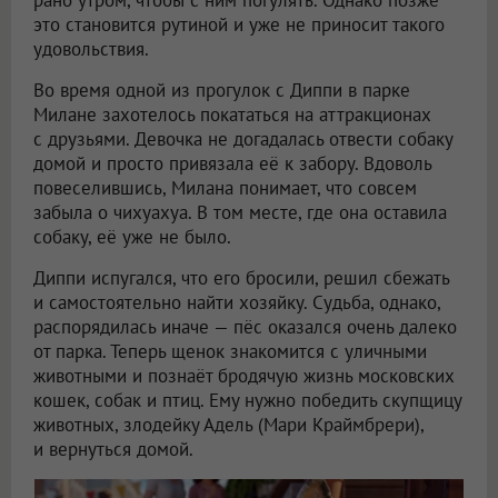
рано утром, чтобы с ним погулять. Однако позже
это становится рутиной и уже не приносит такого
удовольствия.
Во время одной из прогулок с Диппи в парке
Милане захотелось покататься на аттракционах
с друзьями. Девочка не догадалась отвести собаку
домой и просто привязала её к забору. Вдоволь
повеселившись, Милана понимает, что совсем
забыла о чихуахуа. В том месте, где она оставила
собаку, её уже не было.
Диппи испугался, что его бросили, решил сбежать
и самостоятельно найти хозяйку. Судьба, однако,
распорядилась иначе — пёс оказался очень далеко
от парка. Теперь щенок знакомится с уличными
животными и познаёт бродячую жизнь московских
кошек, собак и птиц. Ему нужно победить скупщицу
животных, злодейку Адель (Мари Краймбрери),
и вернуться домой.