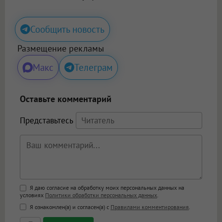
Сообщить новость
Размещение рекламы
Макс
Телеграм
Оставьте комментарий
Представьтесь
Поддержка HTML
Я даю согласие на обработку моих персональных данных на
условиях
Политики обработки персональных данных
.
<b>, <strong>, <u>, <i>, <em>, <s>, <big>,
Я ознакомлен(а) и согласен(а) с
Правилами комментирования
.
<small>, <sup>, <sub>, <pre>, <ul>, <ol>, <li>,
<blockquote>, <code> экранирует HTML,