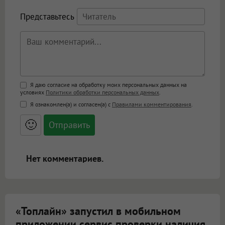
Представьтесь
Поддержка HTML
Я даю согласие на обработку моих персональных данных на
условиях
Политики обработки персональных данных
.
<b>, <strong>, <u>, <i>, <em>, <s>, <big>,
Я ознакомлен(а) и согласен(а) с
Правилами комментирования
.
<small>, <sup>, <sub>, <pre>, <ul>, <ol>, <li>,
<blockquote>, <code> экранирует HTML,
🙂
адреса URL автоматически становятся
ссылками, и [img]адрес[/img] будет
открываться в новой вкладке.
Нет комментариев.
«Топлайн» запустил в мобильном
приложении сервис проверки наличия