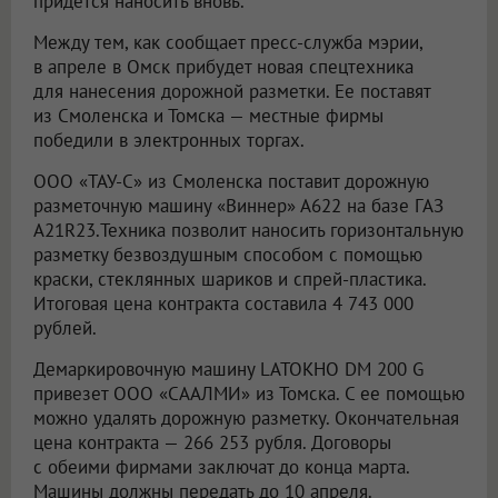
придется наносить вновь.
Между тем, как сообщает пресс-служба мэрии,
в апреле в Омск прибудет новая спецтехника
для нанесения дорожной разметки. Ее поставят
из Смоленска и Томска — местные фирмы
победили в электронных торгах.
ООО «ТАУ-С»
из Смоленска поставит дорожную
разметочную машину «Виннер» А622 на базе ГАЗ
А21R23.Техника позволит наносить горизонтальную
разметку безвоздушным способом с помощью
краски, стеклянных шариков и спрей-пластика.
Итоговая цена контракта составила 4 743 000
рублей.
Демаркировочную машину LATOKHO DM 200 G
привезет
ООО «СААЛМИ»
из Томска. С ее помощью
можно удалять дорожную разметку. Окончательная
цена контракта — 266 253 рубля. Договоры
с обеими фирмами заключат до конца марта.
Машины должны передать до 10 апреля.