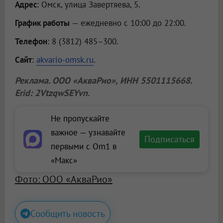
Адрес
: Омск, улица Завертяева, 5.
График работы
— ежедневно с 10:00 до 22:00.
Телефон
: 8 (3812) 485–300.
Сайт
:
akvario-omsk.ru
.
Реклама.
ООО «АкваРио»
, ИНН 5501115668.
Erid: 2VtzqwSEYvn
.
Не пропускайте
важное — узнавайте
Подписаться
первыми с Om1 в
«Макс»
Фото: ООО «АкваРио»
Сообщить новость