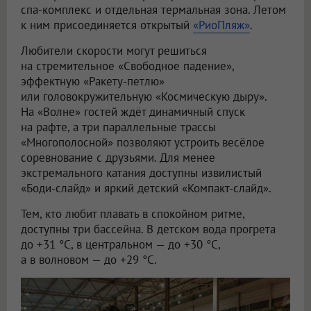
спа-комплекс и отдельная термальная зона. Летом
к ним присоединяется открытый
«РиоПляж»
.
Любители скорости могут решиться
на стремительное «Свободное падение»,
эффектную «Ракету-петлю»
или головокружительную «Космическую дыру».
На «Волне» гостей ждёт динамичный спуск
на рафте, а три параллельные трассы
«Многополосной» позволяют устроить весёлое
соревнование с друзьями. Для менее
экстремального катания доступны извилистый
«Боди-слайд» и яркий детский «Компакт-слайд».
Тем, кто любит плавать в спокойном ритме,
доступны три бассейна. В детском вода прогрета
до +31 °C, в центральном — до +30 °C,
а в волновом — до +29 °C.