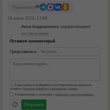
Поделиться
28 июля 2026, 12:00
Анна Андрияненко
, корреспондент
все статьи автора
Оставьте комментарий
Представьтесь
Поддержка HTML
Я даю согласие на обработку моих персональных данных на
условиях
Политики обработки персональных данных
.
<b>, <strong>, <u>, <i>, <em>, <s>, <big>,
Я ознакомлен(а) и согласен(а) с
Правилами комментирования
.
<small>, <sup>, <sub>, <pre>, <ul>, <ol>, <li>,
<blockquote>, <code> экранирует HTML,
🙂
адреса URL автоматически становятся
ссылками, и [img]адрес[/img] будет