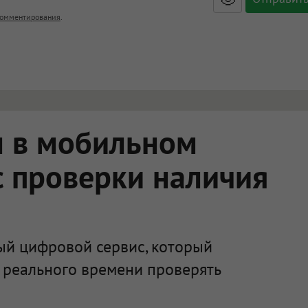
, <big>, <small>, <sup>, <sub>, <pre>, <ul>, <ol>, <li>,
омментирования
.
ет HTML, адреса URL автоматически становятся ссылками, и
ться в новой вкладке.
л в мобильном
 проверки наличия
ый цифровой сервис, который
 реального времени проверять