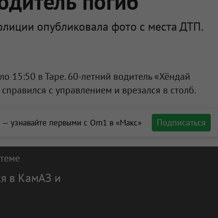
одитель погиб
олиции опубликовала фото с места ДТП.
о 15:50 в Таре. 60-летний водитель «Хёндай
е справился с управлением и врезался в столб.
Подписаться
 — узнавайте первыми с Om1 в «Макс»
 теме
я в КамАЗ и