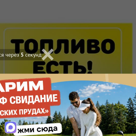
ся через
4
секунд