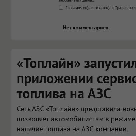
персональных данных
.
<b>, <strong>, <u>, <i>, <em>, <s>
Я ознакомлен(а) и согласен(а) с
Правилами к
<blockquote>, <code> экраниру
[img]адрес[/img] будет открыва
Нет комментариев.
«Топлайн» запусти
приложении сервис
топлива на АЗС
Сеть АЗС «Топлайн» представила нов
позволяет автомобилистам в режиме
наличие топлива на АЗС компании.