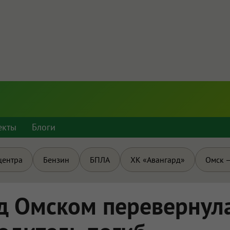
екты
Блоги
центра
Бензин
БПЛА
ХК «Авангард»
Омск —
д Омском перевернул