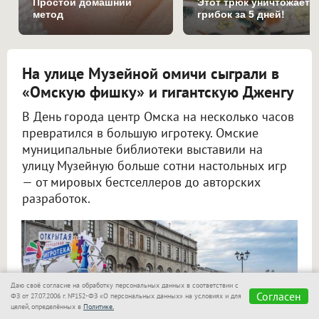
Простой домашний
Этот трюк уничтожает
метод
грибок за 5 дней!
На улице Музейной омичи сыграли в
«Омскую фишку» и гигантскую Дженгу
В День города центр Омска на несколько часов
превратился в большую игротеку. Омские
муниципальные библиотеки выставили на
улицу Музейную больше сотни настольных игр
— от мировых бестселлеров до авторских
разработок.
Даю своё согласие на обработку персональных данных в соответствии с
Согласен
ФЗ от 27.07.2006 г. №152-ФЗ «О персональных данных» на условиях и для
целей, определённых в
Политике.