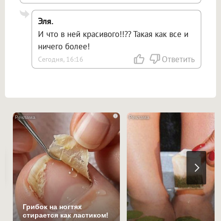
Эля.
И что в ней красивого!!?? Такая как все и
ничего более!
Ответить
Сегодня, 16:16
i
Грибок на ногтях
стирается как ластиком!