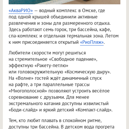
«АкваРИО»
— водный комплекс в Омске, где
под одной крышей объединили активные
развлечения и зоны для размеренного отдыха.
Здесь работают семь горок, три бассейна, кафе,
спа-комплекс и отдельная термальная зона. Летом
к ним присоединяется открытый
«РиоПляж»
.
Любители скорости могут решиться
на стремительное «Свободное падение»,
эффектную «Ракету-петлю»
или головокружительную «Космическую дыру».
На «Волне» гостей ждёт динамичный спуск
на рафте, а три параллельные трассы
«Многополосной» позволяют устроить весёлое
соревнование с друзьями. Для менее
экстремального катания доступны извилистый
«Боди-слайд» и яркий детский «Компакт-слайд».
Тем, кто любит плавать в спокойном ритме,
доступны три бассейна. В детском вода прогрета