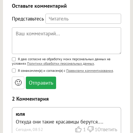
Оставьте комментарий
Представьтесь
Поддержка HTML
Я даю согласие на обработку моих персональных данных на
условиях
Политики обработки персональных данных
.
<b>, <strong>, <u>, <i>, <em>, <s>, <big>,
Я ознакомлен(а) и согласен(а) с
Правилами комментирования
.
<small>, <sup>, <sub>, <pre>, <ul>, <ol>, <li>,
<blockquote>, <code> экранирует HTML,
🙂
адреса URL автоматически становятся
ссылками, и [img]адрес[/img] будет
открываться в новой вкладке.
2 Комментария
юля
Откуда они такие красавицы берутся....
1
1
Ответить
Сегодня, 08:52