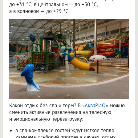
до +31 °C, в центральном — до +30 °C,
а в волновом — до +29 °C.
Какой отдых без спа и терм? В
«АкваРИО»
можно
сменить активные развлечения на телесную
и эмоциональную перезагрузку:
в спа-комплексе гостей ждут мягкое тепло
хаммама, глубокий прогрев в саунах, отдых