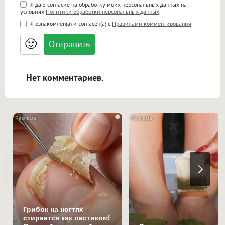
Поддержка HTML
Я даю согласие на обработку моих персональных данных на
условиях
Политики обработки персональных данных
.
<b>, <strong>, <u>, <i>, <em>, <s>, <big>,
Я ознакомлен(а) и согласен(а) с
Правилами комментирования
.
<small>, <sup>, <sub>, <pre>, <ul>, <ol>, <li>,
<blockquote>, <code> экранирует HTML,
🙂
адреса URL автоматически становятся
ссылками, и [img]адрес[/img] будет
открываться в новой вкладке.
Нет комментариев.
i
Грибок на ногтях
стирается как ластиком!