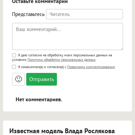
Оставьте комментарий
Представьтесь
Поддержка HTML
Я даю согласие на обработку моих персональных данных на
условиях
Политики обработки персональных данных
.
<b>, <strong>, <u>, <i>, <em>, <s>, <big>,
Я ознакомлен(а) и согласен(а) с
Правилами комментирования
.
<small>, <sup>, <sub>, <pre>, <ul>, <ol>, <li>,
<blockquote>, <code> экранирует HTML,
🙂
адреса URL автоматически становятся
ссылками, и [img]адрес[/img] будет
открываться в новой вкладке.
Нет комментариев.
Известная модель Влада Рослякова