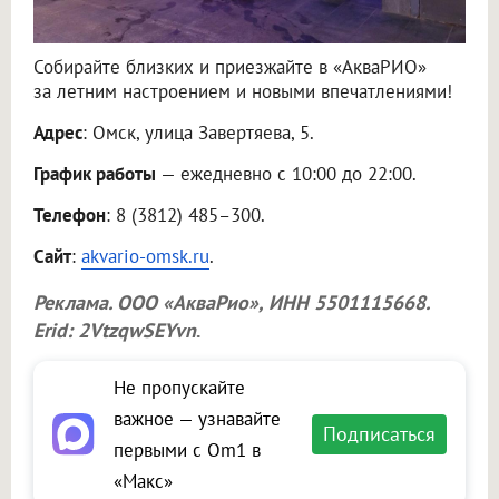
Собирайте близких и приезжайте в «АкваРИО»
за летним настроением и новыми впечатлениями!
Адрес
: Омск, улица Завертяева, 5.
График работы
— ежедневно с 10:00 до 22:00.
Телефон
: 8 (3812) 485–300.
Сайт
:
akvario-omsk.ru
.
Реклама.
ООО «АкваРио»
, ИНН 5501115668.
Erid: 2VtzqwSEYvn
.
Не пропускайте
важное — узнавайте
Подписаться
первыми с Om1 в
«Макс»