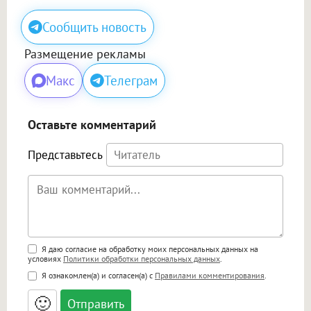
Сообщить новость
Размещение рекламы
Макс
Телеграм
Оставьте комментарий
Представьтесь
Поддержка HTML
Я даю согласие на обработку моих персональных данных на
условиях
Политики обработки персональных данных
.
<b>, <strong>, <u>, <i>, <em>, <s>, <big>,
Я ознакомлен(а) и согласен(а) с
Правилами комментирования
.
<small>, <sup>, <sub>, <pre>, <ul>, <ol>, <li>,
<blockquote>, <code> экранирует HTML,
🙂
адреса URL автоматически становятся