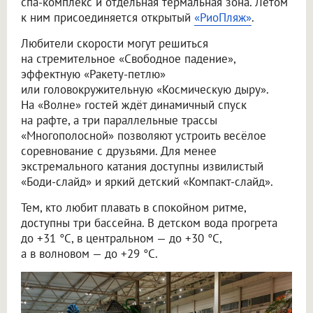
спа-комплекс и отдельная термальная зона. Летом
к ним присоединяется открытый
«РиоПляж»
.
Любители скорости могут решиться
на стремительное «Свободное падение»,
эффектную «Ракету-петлю»
или головокружительную «Космическую дыру».
На «Волне» гостей ждёт динамичный спуск
на рафте, а три параллельные трассы
«Многополосной» позволяют устроить весёлое
соревнование с друзьями. Для менее
экстремального катания доступны извилистый
«Боди-слайд» и яркий детский «Компакт-слайд».
Тем, кто любит плавать в спокойном ритме,
доступны три бассейна. В детском вода прогрета
до +31 °C, в центральном — до +30 °C,
а в волновом — до +29 °C.