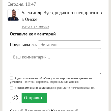
Сегодня, 10:47
Александр Зуев
, редактор спецпроектов
в Омске
все статьи автора
Оставьте комментарий
Представьтесь
Поддержка HTML
Я даю согласие на обработку моих персональных данных на
условиях
Политики обработки персональных данных
.
<b>, <strong>, <u>, <i>, <em>, <s>, <big>,
Я ознакомлен(а) и согласен(а) с
Правилами комментирования
.
<small>, <sup>, <sub>, <pre>, <ul>, <ol>, <li>,
<blockquote>, <code> экранирует HTML,
🙂
адреса URL автоматически становятся
ссылками, и [img]адрес[/img] будет
открываться в новой вкладке.