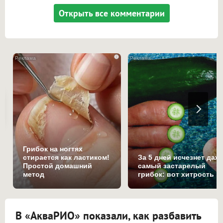
Открыть все комментарии
i
Грибок на ногтях
стирается как ластиком!
За 5 дней исчезнет даж
Простой домашний
самый застарелый
метод
грибок: вот хитрость
В «АкваРИО» показали, как разбавить