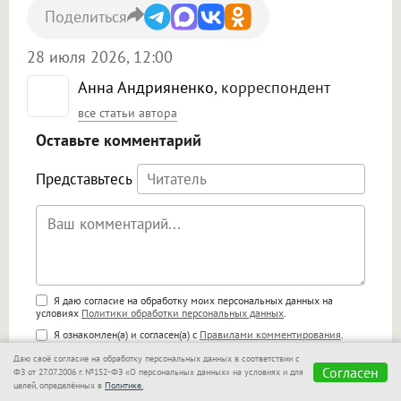
Поделиться
28 июля 2026, 12:00
Анна Андрияненко
, корреспондент
все статьи автора
Оставьте комментарий
Представьтесь
Поддержка HTML
Я даю согласие на обработку моих персональных данных на
условиях
Политики обработки персональных данных
.
<b>, <strong>, <u>, <i>, <em>, <s>, <big>,
Я ознакомлен(а) и согласен(а) с
Правилами комментирования
.
<small>, <sup>, <sub>, <pre>, <ul>, <ol>, <li>,
<blockquote>, <code> экранирует HTML,
Даю своё согласие на обработку персональных данных в соответствии с
🙂
Согласен
адреса URL автоматически становятся
ФЗ от 27.07.2006 г. №152-ФЗ «О персональных данных» на условиях и для
целей, определённых в
Политике.
ссылками, и [img]адрес[/img] будет