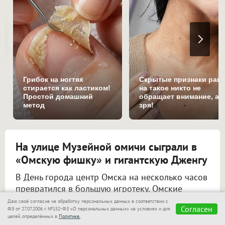
Грибок на ногтях
Скрытые признаки рака
стирается как ластиком!
на такое никто не
Простой домашний
обращает внимание, а
метод
зря!
На улице Музейной омичи сыграли в
«Омскую фишку» и гигантскую Дженгу
В День города центр Омска на несколько часов
превратился в большую игротеку. Омские
муниципальные библиотеки выставили на
Даю своё согласие на обработку персональных данных в соответствии с
Согласен
ФЗ от 27.07.2006 г. №152-ФЗ «О персональных данных» на условиях и для
улицу Музейную больше сотни настольных игр
целей, определённых в
Политике.
— от мировых бестселлеров до авторских