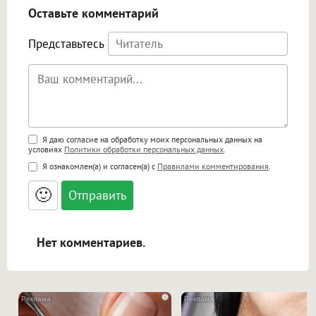
Оставьте комментарий
Представьтесь
Поддержка HTML
Я даю согласие на обработку моих персональных данных на
условиях
Политики обработки персональных данных
.
<b>, <strong>, <u>, <i>, <em>, <s>, <big>,
Я ознакомлен(а) и согласен(а) с
Правилами комментирования
.
<small>, <sup>, <sub>, <pre>, <ul>, <ol>, <li>,
<blockquote>, <code> экранирует HTML,
🙂
адреса URL автоматически становятся
ссылками, и [img]адрес[/img] будет
открываться в новой вкладке.
Нет комментариев.
i