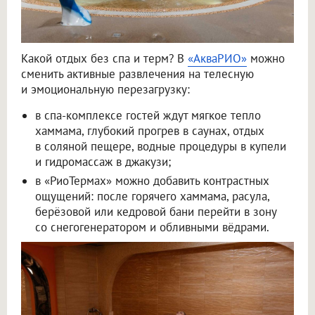
Какой отдых без спа и терм? В
«АкваРИО»
можно
сменить активные развлечения на телесную
и эмоциональную перезагрузку:
в спа-комплексе гостей ждут мягкое тепло
хаммама, глубокий прогрев в саунах, отдых
в соляной пещере, водные процедуры в купели
и гидромассаж в джакузи;
в «РиоТермах» можно добавить контрастных
ощущений: после горячего хаммама, расула,
берёзовой или кедровой бани перейти в зону
со снегогенератором и обливными вёдрами.