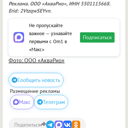
Реклама.
ООО «АкваРио»
, ИНН 5501115668.
Erid: 2VtzqwSEYvn
.
Не пропускайте
важное — узнавайте
Подписаться
первыми с Om1 в
«Макс»
Фото: ООО «АкваРио»
Сообщить новость
Размещение рекламы
Макс
Телеграм
Поделиться