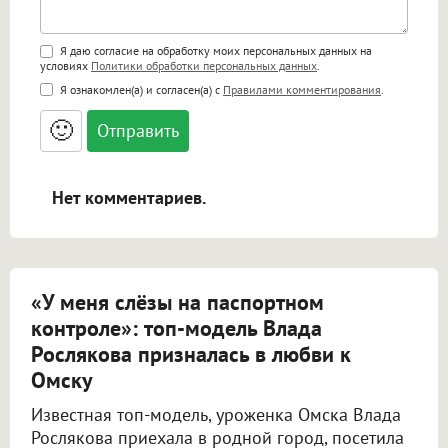
Поддержка HTML
Я даю согласие на обработку моих персональных данных на
условиях
Политики обработки персональных данных
.
<b>, <strong>, <u>, <i>, <em>, <s>, <big>,
Я ознакомлен(а) и согласен(а) с
Правилами комментирования
.
<small>, <sup>, <sub>, <pre>, <ul>, <ol>, <li>,
<blockquote>, <code> экранирует HTML,
🙂
адреса URL автоматически становятся
ссылками, и [img]адрес[/img] будет
открываться в новой вкладке.
Нет комментариев.
«У меня слёзы на паспортном
контроле»: топ-модель Влада
Рослякова призналась в любви к
Омску
Известная топ-модель, уроженка Омска Влада
Рослякова приехала в родной город, посетила