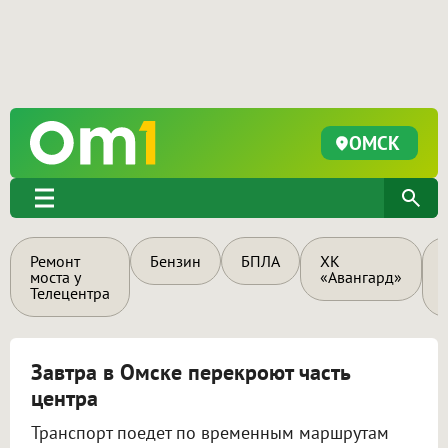
ОМСК
Ремонт
Бензин
БПЛА
ХК
моста у
«Авангард»
Телецентра
Завтра в Омске перекроют часть
центра
Транспорт поедет по временным маршрутам