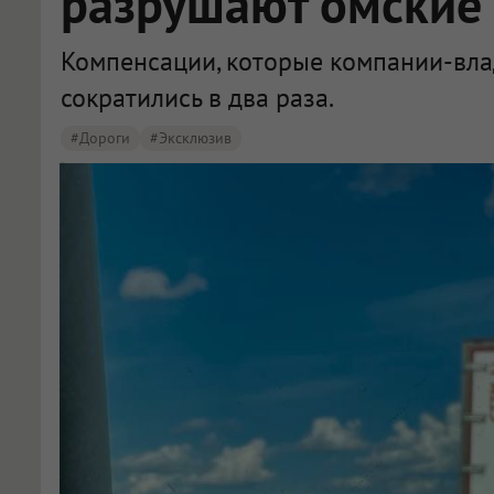
разрушают омские
Компенсации, которые компании-влад
сократились в два раза.
#дороги
#эксклюзив
КСП объяснила падение компенсаций за грузовики в Омске