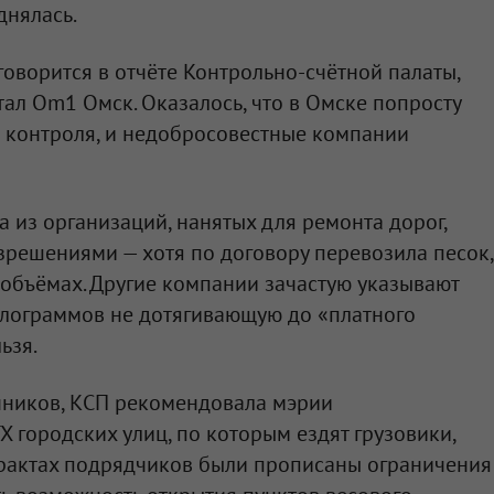
днялась.
говорится в отчёте Контрольно-счётной палаты,
ал Om1 Омск. Оказалось, что в Омске попросту
о контроля, и недобросовестные компании
на из организаций, нанятых для ремонта дорог,
зрешениями — хотя по договору перевозила песок,
 объёмах. Другие компании зачастую указывают
килограммов не дотягивающую до «платного
ьзя.
нников, КСП рекомендовала мэрии
Х городских улиц, по которым ездят грузовики,
нтрактах подрядчиков были прописаны ограничения