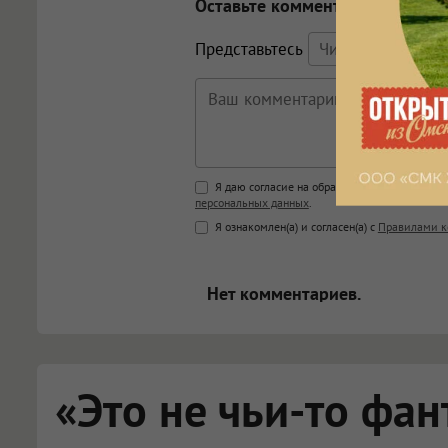
Оставьте комментарий
Представьтесь
Поддержка HTML
Я даю согласие на обработку моих персона
персональных данных
.
<b>, <strong>, <u>, <i>, <em>, <s>
Я ознакомлен(а) и согласен(а) с
Правилами к
<blockquote>, <code> экраниру
[img]адрес[/img] будет открыва
Нет комментариев.
«Это не чьи-то фан