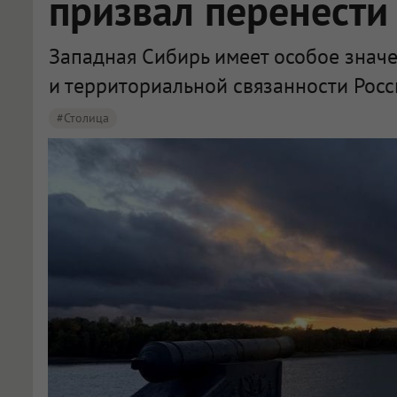
призвал перенести
Западная Сибирь имеет особое знач
и территориальной связанности Рос
#столица
Крупнов назвал перенос столицы в Омск вопросом жизни и смерти