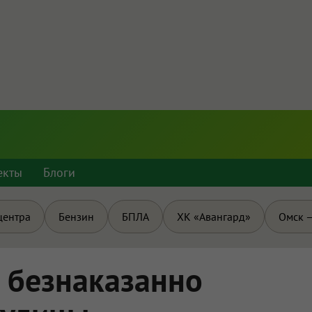
екты
Блоги
центра
Бензин
БПЛА
ХК «Авангард»
Омск —
 безнаказанно