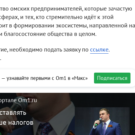
тво омских предпринимателей, которые зачастую
ферах, и тех, кто стремительно идёт к этой
тоит в формировании экосистемы, направленной н
 и благосостояние общества в целом.
ие, необходимо подать заявку по
ссылке
.
.
Подписаться
 — узнавайте первыми с Om1 в «Макс»
ортале Om1.ru
ставлять
ше налогов