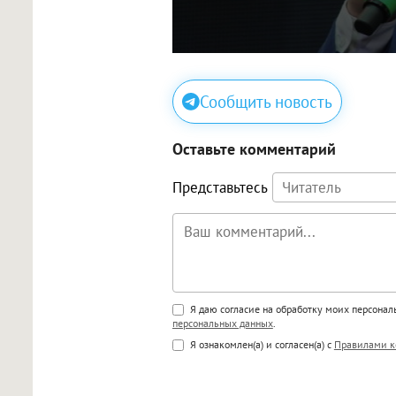
Сообщить новость
Оставьте комментарий
Представьтесь
Поддержка HTML
Я даю согласие на обработку моих персона
персональных данных
.
<b>, <strong>, <u>, <i>, <em>, <s>
Я ознакомлен(а) и согласен(а) с
Правилами к
<blockquote>, <code> экраниру
[img]адрес[/img] будет открыва