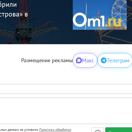
брили
строва» в
Макс
Телеграм
Размещение рекламы
льных данных на условиях
Политики обработки