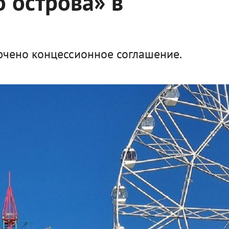
о острова» в
ючено концессионное соглашение.