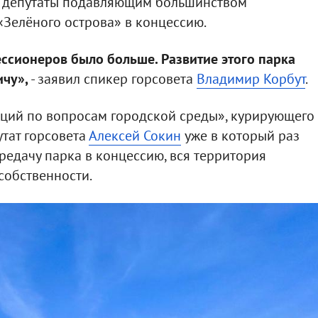
й депутаты подавляющим большинством
«Зелёного острова» в концессию.
ессионеров было больше. Развитие этого парка
чу»,
- заявил спикер горсовета
Владимир Корбут
.
ций по вопросам городской среды», курирующего
утат горсовета
Алексей Сокин
уже в который раз
ередачу парка в концессию, вся территория
собственности.