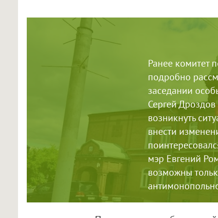
Ранее комитет 
подробно рассм
заседании особы
Сергей Дроздов 
возникнуть ситу
внести изменен
поинтересовался
мэр Евгений Ро
возможны тольк
антимонопольно