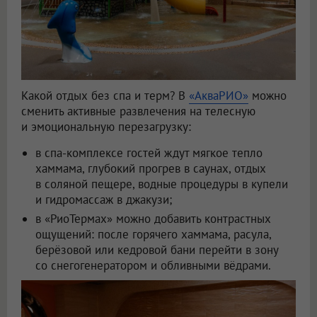
Какой отдых без спа и терм? В
«АкваРИО»
можно
сменить активные развлечения на телесную
и эмоциональную перезагрузку:
в спа-комплексе гостей ждут мягкое тепло
хаммама, глубокий прогрев в саунах, отдых
в соляной пещере, водные процедуры в купели
и гидромассаж в джакузи;
в «РиоТермах» можно добавить контрастных
ощущений: после горячего хаммама, расула,
берёзовой или кедровой бани перейти в зону
со снегогенератором и обливными вёдрами.