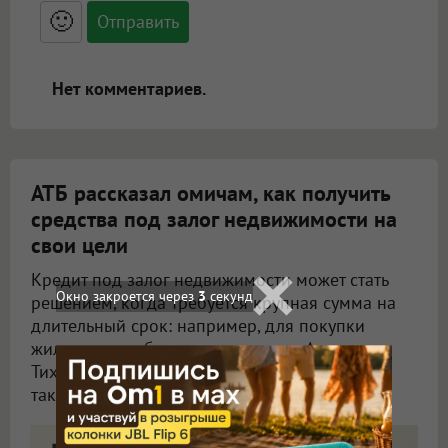
<blockquote>, <code> экранирует HTML,
🙂
адреса URL автоматически становятся
ссылками, и [img]адрес[/img] будет
открываться в новой вкладке.
Нет комментариев.
АТБ рассказал омичам, как получить
средства под залог недвижимости на
свои цели
Кредит под залог недвижимости может стать
Окно закроется через
1
секунд
решением, когда требуется крупная сумма на
длительный срок: например, для покупки
жилья, автомобиля или ремонта. «Азиатско-
Тихоокеанский Банк» (АО) предлагает для
таких задач кредит «Нецелевой».