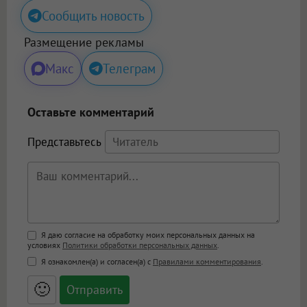
Сообщить новость
Размещение рекламы
Макс
Телеграм
Оставьте комментарий
Представьтесь
Поддержка HTML
Я даю согласие на обработку моих персональных данных на
условиях
Политики обработки персональных данных
.
<b>, <strong>, <u>, <i>, <em>, <s>, <big>,
Я ознакомлен(а) и согласен(а) с
Правилами комментирования
.
<small>, <sup>, <sub>, <pre>, <ul>, <ol>, <li>,
<blockquote>, <code> экранирует HTML,
🙂
адреса URL автоматически становятся
ссылками, и [img]адрес[/img] будет