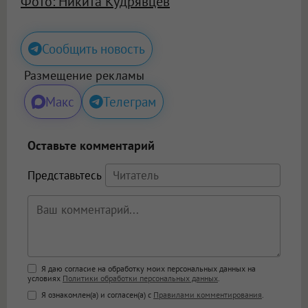
Фото: Никита Кудрявцев
Сообщить новость
Размещение рекламы
Макс
Телеграм
Оставьте комментарий
Представьтесь
Поддержка HTML
Я даю согласие на обработку моих персональных данных на
условиях
Политики обработки персональных данных
.
<b>, <strong>, <u>, <i>, <em>, <s>, <big>,
Я ознакомлен(а) и согласен(а) с
Правилами комментирования
.
<small>, <sup>, <sub>, <pre>, <ul>, <ol>, <li>,