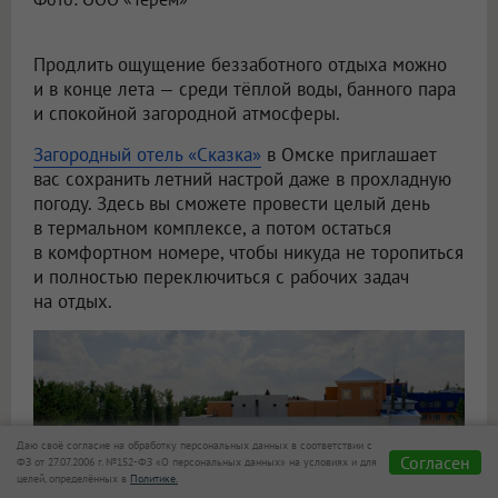
Продлить ощущение беззаботного отдыха можно
и в конце лета — среди тёплой воды, банного пара
и спокойной загородной атмосферы.
Загородный отель «Сказка»
в Омске приглашает
вас сохранить летний настрой даже в прохладную
погоду. Здесь вы сможете провести целый день
в термальном комплексе, а потом остаться
в комфортном номере, чтобы никуда не торопиться
и полностью переключиться с рабочих задач
на отдых.
Даю своё согласие на обработку персональных данных в соответствии с
Согласен
ФЗ от 27.07.2006 г. №152-ФЗ «О персональных данных» на условиях и для
целей, определённых в
Политике.