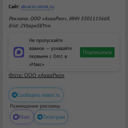
Сайт
:
akvario-omsk.ru
.
Реклама.
ООО «АкваРио»
, ИНН 5501115668.
Erid: 2VtzqwSEYvn
.
Не пропускайте
важное — узнавайте
Подписаться
первыми с Om1 в
«Макс»
Фото: ООО «АкваРио»
Сообщить новость
Размещение рекламы
Макс
Телеграм