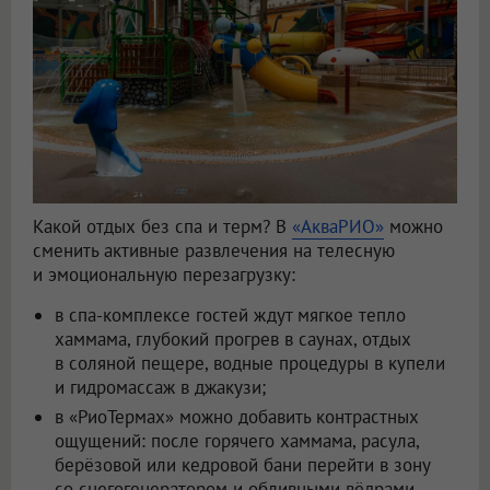
Какой отдых без спа и терм? В
«АкваРИО»
можно
сменить активные развлечения на телесную
и эмоциональную перезагрузку:
в спа-комплексе гостей ждут мягкое тепло
хаммама, глубокий прогрев в саунах, отдых
в соляной пещере, водные процедуры в купели
и гидромассаж в джакузи;
в «РиоТермах» можно добавить контрастных
ощущений: после горячего хаммама, расула,
берёзовой или кедровой бани перейти в зону
со снегогенератором и обливными вёдрами.