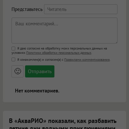
Представьтесь
Поддержка HTML
Я даю согласие на обработку моих персональных данных на
условиях
Политики обработки персональных данных
.
<b>, <strong>, <u>, <i>, <em>, <s>, <big>,
Я ознакомлен(а) и согласен(а) с
Правилами комментирования
.
<small>, <sup>, <sub>, <pre>, <ul>, <ol>, <li>,
<blockquote>, <code> экранирует HTML,
🙂
адреса URL автоматически становятся
ссылками, и [img]адрес[/img] будет
открываться в новой вкладке.
Нет комментариев.
В «АкваРИО» показали, как разбавить
летние дни водными приключениями