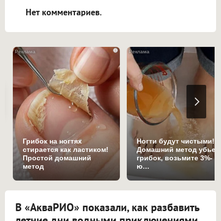
Нет комментариев.
i
Грибок на ногтях
Ногти будут чистыми!
стирается как ластиком!
Домашний метод убьет
Простой домашний
грибок, возьмите 3%-
метод
ю…
В «АкваРИО» показали, как разбавить
летние дни водными приключениями