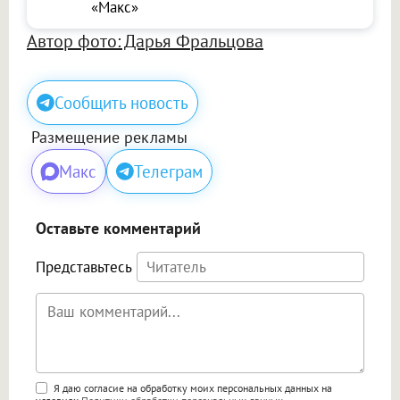
«Макс»
Автор фото: Дарья Фральцова
Сообщить новость
Размещение рекламы
Макс
Телеграм
Оставьте комментарий
Представьтесь
Поддержка HTML
Я даю согласие на обработку моих персональных данных на