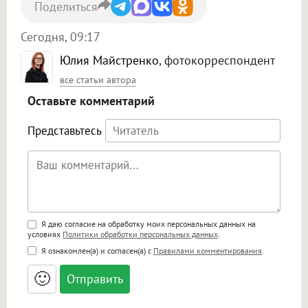
Поделиться
Сегодня, 09:17
Юлия Майстренко
, фотокорреспондент
все статьи автора
Оставьте комментарий
Представьтесь
Поддержка HTML
Я даю согласие на обработку моих персональных данных на
условиях
Политики обработки персональных данных
.
<b>, <strong>, <u>, <i>, <em>, <s>, <big>,
Я ознакомлен(а) и согласен(а) с
Правилами комментирования
.
<small>, <sup>, <sub>, <pre>, <ul>, <ol>, <li>,
<blockquote>, <code> экранирует HTML,
🙂
адреса URL автоматически становятся
ссылками, и [img]адрес[/img] будет
открываться в новой вкладке.