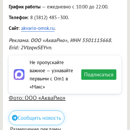
График работы
— ежедневно с 10:00 до 22:00.
Телефон
: 8 (3812) 485–300.
Сайт
:
akvario-omsk.ru
.
Реклама.
ООО «АкваРио»
, ИНН 5501115668.
Erid: 2VtzqwSEYvn
.
Не пропускайте
важное — узнавайте
Подписаться
первыми с Om1 в
«Макс»
Фото: ООО «АкваРио»
Сообщить новость
Размещение рекламы