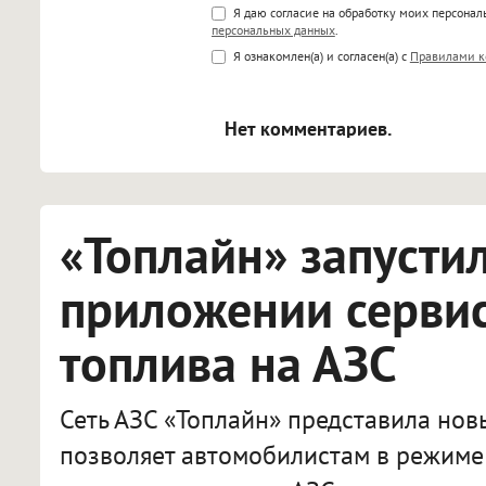
Поддержка HTML
Я даю согласие на обработку моих персона
персональных данных
.
<b>, <strong>, <u>, <i>, <em>, <s>
Я ознакомлен(а) и согласен(а) с
Правилами к
<blockquote>, <code> экраниру
[img]адрес[/img] будет открыва
Нет комментариев.
«Топлайн» запусти
приложении сервис
топлива на АЗС
Сеть АЗС «Топлайн» представила нов
позволяет автомобилистам в режиме