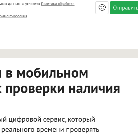
льных данных на условиях
Политики обработки
🙂
, <big>, <small>, <sup>, <sub>, <pre>, <ul>, <ol>, <li>,
омментирования
.
ет HTML, адреса URL автоматически становятся ссылками, и
ться в новой вкладке.
л в мобильном
 проверки наличия
ый цифровой сервис, который
 реального времени проверять