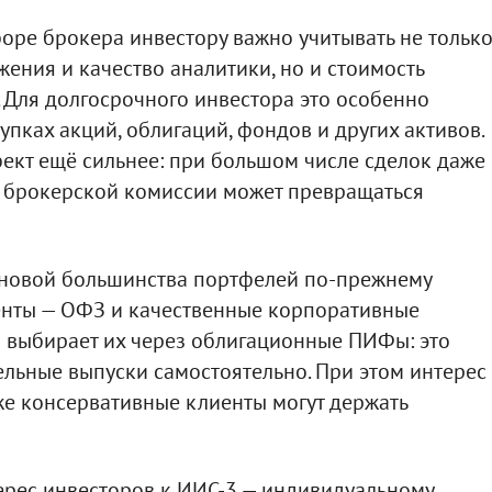
боре брокера инвестору важно учитывать не тольк
ения и качество аналитики, но и стоимость
. Для долгосрочного инвестора это особенно
пках акций, облигаций, фондов и других активов.
ект ещё сильнее: при большом числе сделок даже
о брокерской комиссии может превращаться
основой большинства портфелей по-прежнему
енты — ОФЗ и качественные корпоративные
в выбирает их через облигационные ПИФы: это
ельные выпуски самостоятельно. При этом интерес
же консервативные клиенты могут держать
ерес инвесторов к ИИС-3 — индивидуальному