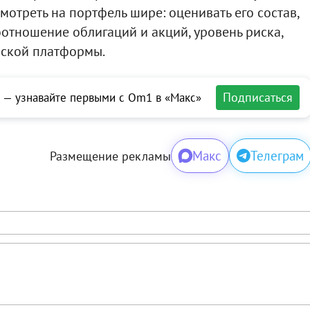
мотреть на портфель шире: оценивать его состав,
оотношение облигаций и акций, уровень риска,
рской платформы.
Подписаться
 — узнавайте первыми с Om1 в «Макс»
Макс
Телеграм
Размещение рекламы