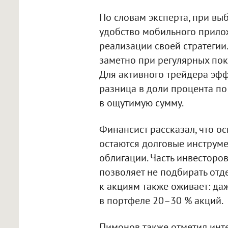
По словам эксперта, при вы
удобство мобильного прилож
реализации своей стратегии
заметно при регулярных поку
Для активного трейдера эфф
разница в доли процента п
в ощутимую сумму.
Финансист рассказал, что 
остаются долговые инструм
облигации. Часть инвесторо
позволяет не подбирать отд
к акциям также оживает: да
в портфеле 20–30 % акций.
Пимонов также отметил инт