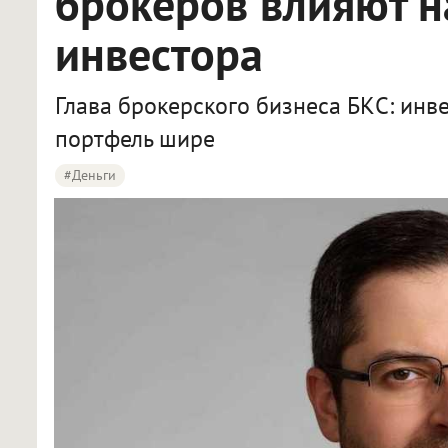
брокеров влияют н
инвестора
Глава брокерского бизнеса БКС: инв
портфель шире
#деньги