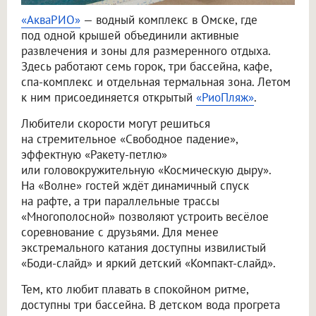
«АкваРИО»
— водный комплекс в Омске, где
под одной крышей объединили активные
развлечения и зоны для размеренного отдыха.
Здесь работают семь горок, три бассейна, кафе,
спа-комплекс и отдельная термальная зона. Летом
к ним присоединяется открытый
«РиоПляж»
.
Любители скорости могут решиться
на стремительное «Свободное падение»,
эффектную «Ракету-петлю»
или головокружительную «Космическую дыру».
На «Волне» гостей ждёт динамичный спуск
на рафте, а три параллельные трассы
«Многополосной» позволяют устроить весёлое
соревнование с друзьями. Для менее
экстремального катания доступны извилистый
«Боди-слайд» и яркий детский «Компакт-слайд».
Тем, кто любит плавать в спокойном ритме,
доступны три бассейна. В детском вода прогрета