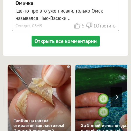
Омичка
Где-то про это уже писали, только Омск
назывался Нью-Васюки...
5
1
Ответить
Сегодня, 08:49
Открыть все комментарии
i
Грибок на ногтях
стирается как ластиком!
За 5 дней исчезнет даж
Простой домашний
самый застарелый