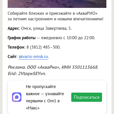
Собирайте близких и приезжайте в «АкваРИО»
за летним настроением и новыми впечатлениями!
Адрес
: Омск, улица Завертяева, 5.
График работы
— ежедневно с 10:00 до 22:00.
Телефон
: 8 (3812) 485–300.
Сайт
:
akvario-omsk.ru
.
Реклама.
ООО «АкваРио»
, ИНН 5501115668.
Erid: 2VtzqwSEYvn
.
Не пропускайте
важное — узнавайте
Подписаться
первыми с Om1 в
«Макс»