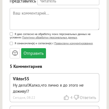
Представьтесь
Поддержка HTML
Я даю согласие на обработку моих персональных данных на
условиях
Политики обработки персональных данных
.
<b>, <strong>, <u>, <i>, <em>, <s>, <big>,
Я ознакомлен(а) и согласен(а) с
Правилами комментирования
.
<small>, <sup>, <sub>, <pre>, <ul>, <ol>, <li>,
<blockquote>, <code> экранирует HTML,
🙂
адреса URL автоматически становятся
ссылками, и [img]адрес[/img] будет
открываться в новой вкладке.
5 Комментариев
Viktor55
Ну дела!Жалко,что лично я до этого не
доживу!?
4
Ответить
Сегодня, 08:22