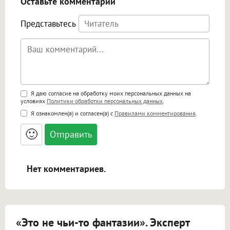
Оставьте комментарий
Представьтесь
Поддержка HTML
Я даю согласие на обработку моих персональных данных на
условиях
Политики обработки персональных данных
.
<b>, <strong>, <u>, <i>, <em>, <s>, <big>,
Я ознакомлен(а) и согласен(а) с
Правилами комментирования
.
<small>, <sup>, <sub>, <pre>, <ul>, <ol>, <li>,
<blockquote>, <code> экранирует HTML,
🙂
адреса URL автоматически становятся
ссылками, и [img]адрес[/img] будет
открываться в новой вкладке.
Нет комментариев.
«Это не чьи-то фантазии». Эксперт