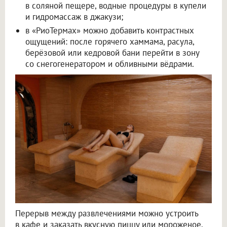
в соляной пещере, водные процедуры в купели
и гидромассаж в джакузи;
в «РиоТермах» можно добавить контрастных
ощущений: после горячего хаммама, расула,
берёзовой или кедровой бани перейти в зону
со снегогенератором и обливными вёдрами.
Перерыв между развлечениями можно устроить
в кафе и заказать вкусную пиццу или мороженое.