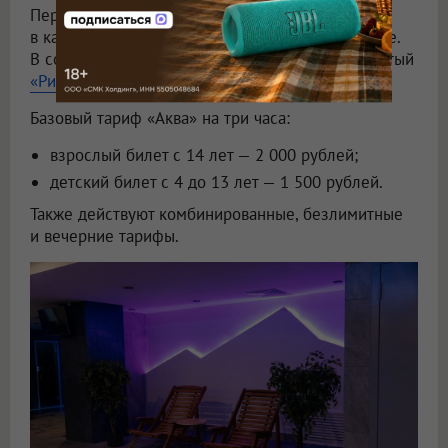
Перерыв между развлечениями можно устроить
в кафе и заказать вкусную пиццу или мороженое.
В солнечную погоду программу дополнит открытый
«РиоПляж»
.
Базовый тариф «Аква» на три часа:
взрослый билет с 14 лет — 2 000 рублей;
детский билет с 4 до 13 лет — 1 500 рублей.
Также действуют комбинированные, безлимитные
и вечерние тарифы.