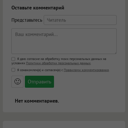
Оставьте комментарий
Представьтесь
Поддержка HTML
Я даю согласие на обработку моих персональных данных на
условиях
Политики обработки персональных данных
.
<b>, <strong>, <u>, <i>, <em>, <s>, <big>,
Я ознакомлен(а) и согласен(а) с
Правилами комментирования
.
<small>, <sup>, <sub>, <pre>, <ul>, <ol>, <li>,
<blockquote>, <code> экранирует HTML,
🙂
адреса URL автоматически становятся
ссылками, и [img]адрес[/img] будет
открываться в новой вкладке.
Нет комментариев.