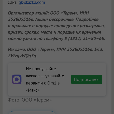
Сайт:
gk-skazka.com
Организатор акций:
ООО «Терем»
, ИНН
5528055166. Акции бессрочные. Подробнее
о правилах и порядке проведения розыгрыша,
призах, сроках, месте и порядке их вручения
можно узнать по телефону 8 (3812) 21–80–68.
Реклама.
ООО «Терем»
, ИНН 5528055166. Erid:
2VtzqvWQq3g
.
Не пропускайте
важное — узнавайте
Подписаться
первыми с Om1 в
«Макс»
Фото: ООО «Терем»