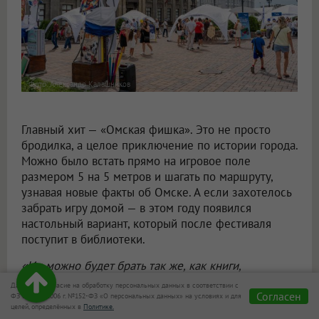
Фото: Александр Калашников
Главный хит — «Омская фишка». Это не просто
бродилка, а целое приключение по истории города.
Можно было встать прямо на игровое поле
размером 5 на 5 метров и шагать по маршруту,
узнавая новые факты об Омске. А если захотелось
забрать игру домой — в этом году появился
настольный вариант, который после фестиваля
поступит в библиотеки.
«Их можно будет брать так же, как книги,
и проводить уютные семейные вечера», —
Даю своё согласие на обработку персональных данных в соответствии с
Согласен
рассказала
директор Омских муниципальных
ФЗ от 27.07.2006 г. №152-ФЗ «О персональных данных» на условиях и для
целей, определённых в
Политике.
библиотек Наталья Дрозд
.