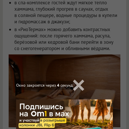
в спа-комплексе гостей ждут мягкое тепло
хаммама, глубокий прогрев в саунах, отдых
в соляной пещере, водные процедуры в купели
и гидромассаж в джакузи;
в «РиоТермах» можно добавить контрастных
ощущений: после горячего хаммама, расула,
берёзовой или кедровой бани перейти в зону
со снегогенератором и обливными вёдрами.
Окно закроется через
2
секунд