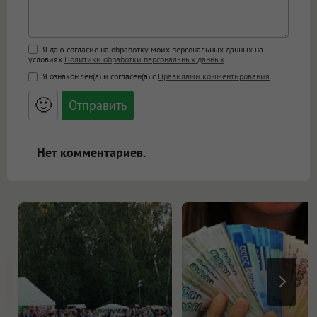
Поддержка HTML
Я даю согласие на обработку моих персональных данных на
условиях
Политики обработки персональных данных
.
<b>, <strong>, <u>, <i>, <em>, <s>, <big>,
Я ознакомлен(а) и согласен(а) с
Правилами комментирования
.
<small>, <sup>, <sub>, <pre>, <ul>, <ol>, <li>,
<blockquote>, <code> экранирует HTML,
🙂
адреса URL автоматически становятся
ссылками, и [img]адрес[/img] будет
открываться в новой вкладке.
Нет комментариев.