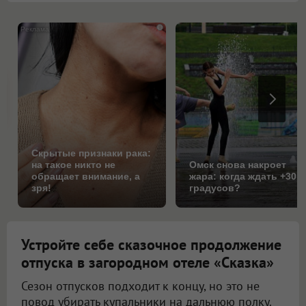
i
Скрытые признаки рака:
на такое никто не
Омск снова накроет
обращает внимание, а
жара: когда ждать +30
зря!
градусов?
Устройте себе сказочное продолжение
отпуска в загородном отеле «Сказка»
Сезон отпусков подходит к концу, но это не
повод убирать купальники на дальнюю полку.