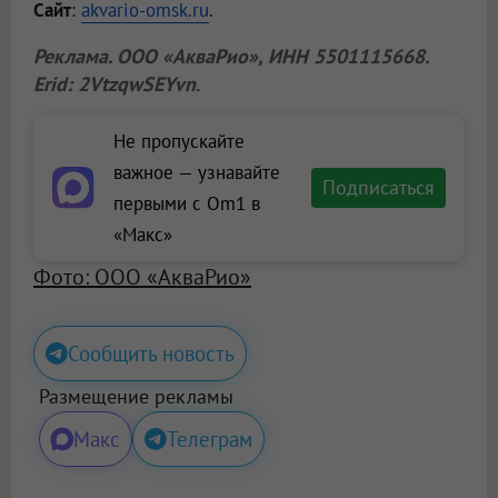
Сайт
:
akvario-omsk.ru
.
Реклама.
ООО «АкваРио»
, ИНН 5501115668.
Erid: 2VtzqwSEYvn
.
Не пропускайте
важное — узнавайте
Подписаться
первыми с Om1 в
«Макс»
Фото: ООО «АкваРио»
Сообщить новость
Размещение рекламы
Макс
Телеграм