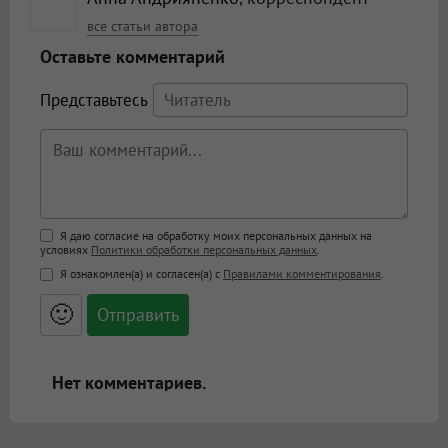
все статьи автора
Оставьте комментарий
Представьтесь
Поддержка HTML
Я даю согласие на обработку моих персональных данных на
условиях
Политики обработки персональных данных
.
<b>, <strong>, <u>, <i>, <em>, <s>, <big>,
Я ознакомлен(а) и согласен(а) с
Правилами комментирования
.
<small>, <sup>, <sub>, <pre>, <ul>, <ol>, <li>,
<blockquote>, <code> экранирует HTML,
🙂
адреса URL автоматически становятся
ссылками, и [img]адрес[/img] будет
открываться в новой вкладке.
Нет комментариев.