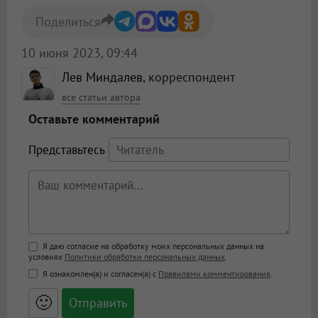
Поделиться
10 июня 2023, 09:44
Лев Миндалев
, корреспондент
все статьи автора
Оставьте комментарий
Представьтесь
Поддержка HTML
Я даю согласие на обработку моих персональных данных на
условиях
Политики обработки персональных данных
.
<b>, <strong>, <u>, <i>, <em>, <s>, <big>,
Я ознакомлен(а) и согласен(а) с
Правилами комментирования
.
<small>, <sup>, <sub>, <pre>, <ul>, <ol>, <li>,
<blockquote>, <code> экранирует HTML,
🙂
адреса URL автоматически становятся
ссылками, и [img]адрес[/img] будет