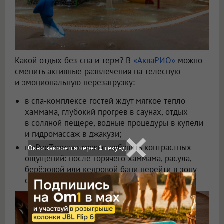
Какой отдых без спа и терм? В
«АкваРИО»
можно
сменить активные развлечения на телесную
и эмоциональную перезагрузку:
в спа-комплексе гостей ждут мягкое тепло
хаммама, глубокий прогрев в саунах, отдых
в соляной пещере, водные процедуры в купели
и гидромассаж в джакузи;
в «РиоТермах» можно добавить контрастных
ощущений: после горячего хаммама, расула,
берёзовой или кедровой бани перейти в зону
со снегогенератором и обливными вёдрами.