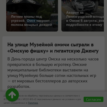
Авария на
Летние планы под
Ленинградской площад
угрозой: Омск накроет
в Омске 6 августа: все
полоса мощных дождей
подробности к этому
часу
На улице Музейной омичи сыграли в
«Омскую фишку» и гигантскую Дженгу
В День города центр Омска на несколько часов
превратился в большую игротеку. Омские
муниципальные библиотеки выставили на
улицу Музейную больше сотни настольных игр
— от мировых бестселлеров до авторских
разработок.
Даю своё согласие на обработку персональных данных в соответствии с
Согласен
ФЗ от 27.07.2006 г. №152-ФЗ «О персональных данных» на условиях и для
целей, определённых в
Политике.