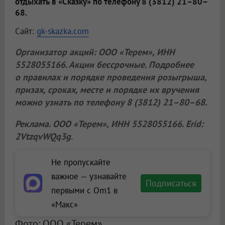
отдыхать в «Сказку» по телефону 8 (3812) 21–80–
68.
Сайт:
gk-skazka.com
Организатор акций:
ООО «Терем»
, ИНН
5528055166. Акции бессрочные. Подробнее
о правилах и порядке проведения розыгрыша,
призах, сроках, месте и порядке их вручения
можно узнать по телефону 8 (3812) 21–80–68.
Реклама.
ООО «Терем»
, ИНН 5528055166. Erid:
2VtzqvWQq3g
.
Не пропускайте
важное — узнавайте
Подписаться
первыми с Om1 в
«Макс»
Фото: ООО «Терем»