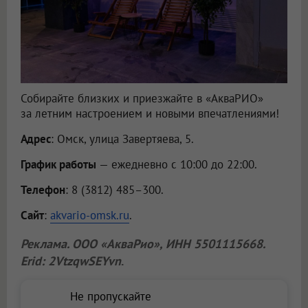
Собирайте близких и приезжайте в «АкваРИО»
за летним настроением и новыми впечатлениями!
Адрес
: Омск, улица Завертяева, 5.
График работы
— ежедневно с 10:00 до 22:00.
Телефон
: 8 (3812) 485–300.
Сайт
:
akvario-omsk.ru
.
Реклама.
ООО «АкваРио»
, ИНН 5501115668.
Erid: 2VtzqwSEYvn
.
Не пропускайте