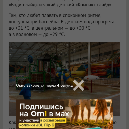
«Боди-слайд» и яркий детский «Компакт-слайд».
Тем, кто любит плавать в спокойном ритме,
доступны три бассейна. В детском вода прогрета
до +31 °C, в центральном — до +30 °C,
а в волновом — до +29 °C.
Окно закроется через
2
секунд
Какой отдых без спа и терм? В
«АкваРИО»
можно
сменить активные развлечения на телесную