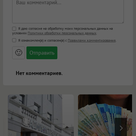
Поддержка HTML
Я даю согласие на обработку моих персональных данных на
условиях
Политики обработки персональных данных
.
<b>, <strong>, <u>, <i>, <em>, <s>, <big>,
Я ознакомлен(а) и согласен(а) с
Правилами комментирования
.
<small>, <sup>, <sub>, <pre>, <ul>, <ol>, <li>,
<blockquote>, <code> экранирует HTML,
🙂
адреса URL автоматически становятся
ссылками, и [img]адрес[/img] будет
открываться в новой вкладке.
Нет комментариев.