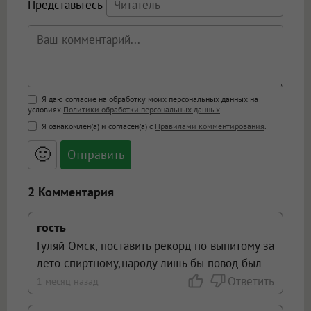
Представьтесь
Поддержка HTML
Я даю согласие на обработку моих персональных данных на
условиях
Политики обработки персональных данных
.
<b>, <strong>, <u>, <i>, <em>, <s>, <big>,
Я ознакомлен(а) и согласен(а) с
Правилами комментирования
.
<small>, <sup>, <sub>, <pre>, <ul>, <ol>, <li>,
<blockquote>, <code> экранирует HTML,
🙂
адреса URL автоматически становятся
ссылками, и [img]адрес[/img] будет
открываться в новой вкладке.
2 Комментария
гость
Гуляй Омск, поставить рекорд по выпитому за
лето спиртному,народу лишь бы повод был
Ответить
1 месяц назад