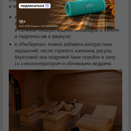
и эмоциональную перезагрузку:
в спа-комплексе гостей ждут мягкое тепло
хаммама, глубокий прогрев в саунах, отдых
в соляной пещере, водные процедуры в купели
и гидромассаж в джакузи;
в «РиоТермах» можно добавить контрастных
ощущений: после горячего хаммама, расула,
берёзовой или кедровой бани перейти в зону
со снегогенератором и обливными вёдрами.