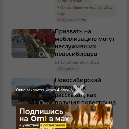
#Сергей Николаев
#Рынок Недвижимости В 2022
Году
#Недвижимость
Призвать на
мобилизацию могут
неслуживших
новосибирцев
14:10, 28 сентября 2022
#Общество
Новосибирский
разведчик
Окно закроется через
4
секунд
рассказал, как
получил повестку на
мобилизацию
23:45, 24 сентября 2022
#Общество