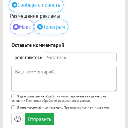
Сообщить новость
Размещение рекламы
Макс
Телеграм
Оставьте комментарий
Представьтесь
Поддержка HTML
Я даю согласие на обработку моих персональных данных на
условиях
Политики обработки персональных данных
.
<b>, <strong>, <u>, <i>, <em>, <s>, <big>,
Я ознакомлен(а) и согласен(а) с
Правилами комментирования
.
<small>, <sup>, <sub>, <pre>, <ul>, <ol>, <li>,
<blockquote>, <code> экранирует HTML,
🙂
адреса URL автоматически становятся
ссылками, и [img]адрес[/img] будет