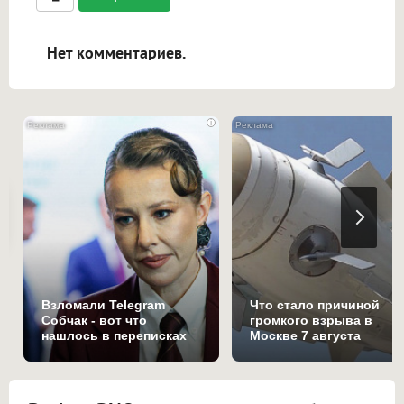
ссылками, и [img]адрес[/img] будет
открываться в новой вкладке.
Нет комментариев.
i
Взломали Telegram
Что стало причиной
Собчак - вот что
громкого взрыва в
нашлось в переписках
Москве 7 августа