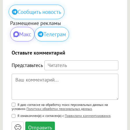
Сообщить новость
Размещение рекламы
Макс
Телеграм
Оставьте комментарий
Представьтесь
Поддержка HTML
Я даю согласие на обработку моих персональных данных на
условиях
Политики обработки персональных данных
.
<b>, <strong>, <u>, <i>, <em>, <s>, <big>,
Я ознакомлен(а) и согласен(а) с
Правилами комментирования
.
<small>, <sup>, <sub>, <pre>, <ul>, <ol>, <li>,
<blockquote>, <code> экранирует HTML,
🙂
адреса URL автоматически становятся