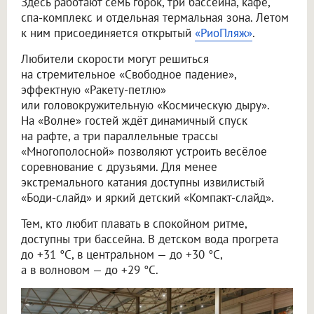
Здесь работают семь горок, три бассейна, кафе,
спа-комплекс и отдельная термальная зона. Летом
к ним присоединяется открытый
«РиоПляж»
.
Любители скорости могут решиться
на стремительное «Свободное падение»,
эффектную «Ракету-петлю»
или головокружительную «Космическую дыру».
На «Волне» гостей ждёт динамичный спуск
на рафте, а три параллельные трассы
«Многополосной» позволяют устроить весёлое
соревнование с друзьями. Для менее
экстремального катания доступны извилистый
«Боди-слайд» и яркий детский «Компакт-слайд».
Тем, кто любит плавать в спокойном ритме,
доступны три бассейна. В детском вода прогрета
до +31 °C, в центральном — до +30 °C,
а в волновом — до +29 °C.