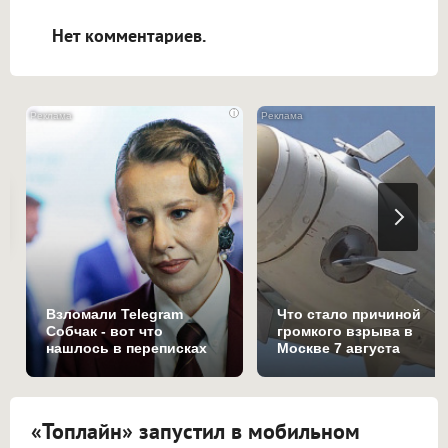
открываться в новой вкладке.
Нет комментариев.
i
Взломали Telegram
Что стало причиной
Собчак - вот что
громкого взрыва в
нашлось в переписках
Москве 7 августа
«Топлайн» запустил в мобильном