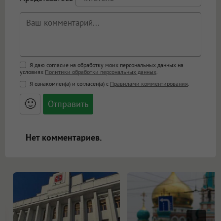
Поддержка HTML
Я даю согласие на обработку моих персональных данных на
условиях
Политики обработки персональных данных
.
<b>, <strong>, <u>, <i>, <em>, <s>, <big>,
Я ознакомлен(а) и согласен(а) с
Правилами комментирования
.
<small>, <sup>, <sub>, <pre>, <ul>, <ol>, <li>,
<blockquote>, <code> экранирует HTML,
🙂
адреса URL автоматически становятся
ссылками, и [img]адрес[/img] будет
открываться в новой вкладке.
Нет комментариев.