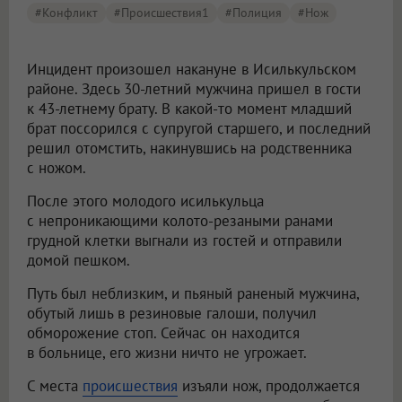
#конфликт
#Происшествия1
#полиция
#нож
Инцидент произошел накануне в Исилькульском
районе. Здесь 30-летний мужчина пришел в гости
к 43-летнему брату. В какой-то момент младший
брат поссорился с супругой старшего, и последний
решил отомстить, накинувшись на родственника
с ножом.
После этого молодого исилькульца
с непроникающими колото-резаными ранами
грудной клетки выгнали из гостей и отправили
домой пешком.
Путь был неблизким, и пьяный раненый мужчина,
обутый лишь в резиновые галоши, получил
обморожение стоп. Сейчас он находится
в больнице, его жизни ничто не угрожает.
С места
происшествия
изъяли нож, продолжается