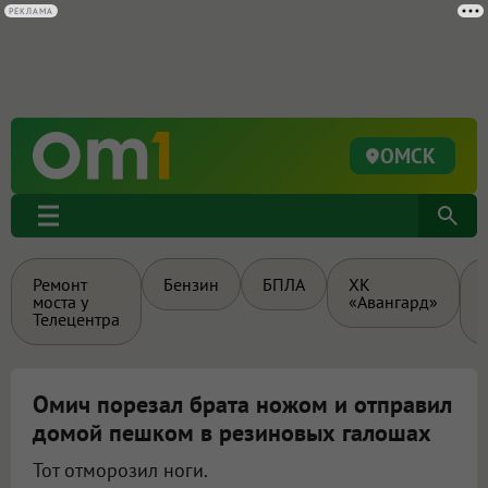
РЕКЛАМА
ОМСК
Ремонт
Бензин
БПЛА
ХК
моста у
«Авангард»
Телецентра
Омич порезал брата ножом и отправил
домой пешком в резиновых галошах
Тот отморозил ноги.