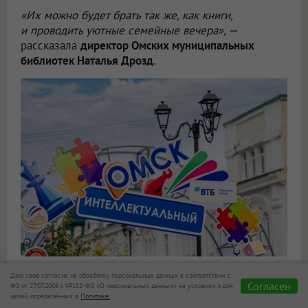
«Их можно будет брать так же, как книги,
и проводить уютные семейные вечера», —
рассказала
директор Омских муниципальных
библиотек Наталья Дрозд
.
Даю своё согласие на обработку персональных данных в соответствии с
Для любителей активного формата работала зона
Согласен
ФЗ от 27.07.2006 г. №152-ФЗ «О персональных данных» на условиях и для
«Гигантомания»: Дженга, деревянные головоломки,
целей, определённых в
Политике.