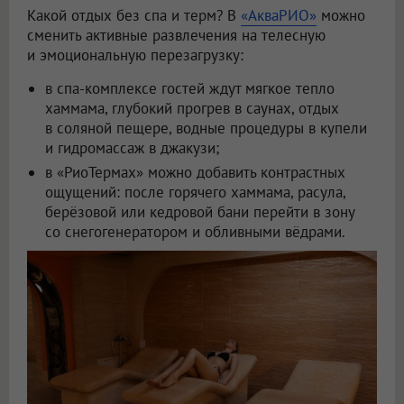
Какой отдых без спа и терм? В
«АкваРИО»
можно
сменить активные развлечения на телесную
и эмоциональную перезагрузку:
в спа-комплексе гостей ждут мягкое тепло
хаммама, глубокий прогрев в саунах, отдых
в соляной пещере, водные процедуры в купели
и гидромассаж в джакузи;
в «РиоТермах» можно добавить контрастных
ощущений: после горячего хаммама, расула,
берёзовой или кедровой бани перейти в зону
со снегогенератором и обливными вёдрами.