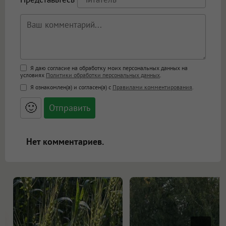
Поддержка HTML
Я даю согласие на обработку моих персональных данных на
условиях
Политики обработки персональных данных
.
<b>, <strong>, <u>, <i>, <em>, <s>, <big>,
Я ознакомлен(а) и согласен(а) с
Правилами комментирования
.
<small>, <sup>, <sub>, <pre>, <ul>, <ol>, <li>,
<blockquote>, <code> экранирует HTML,
🙂
адреса URL автоматически становятся
ссылками, и [img]адрес[/img] будет
открываться в новой вкладке.
Нет комментариев.