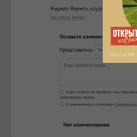
Кирилл Вериго
, корреспондент
все статьи автора
Оставьте комментарий
Представьтесь
Поддержка HTML
Я даю согласие на обработку моих персона
персональных данных
.
<b>, <strong>, <u>, <i>, <em>, <s>
Я ознакомлен(а) и согласен(а) с
Правилами к
<blockquote>, <code> экраниру
[img]адрес[/img] будет открыва
Нет комментариев.