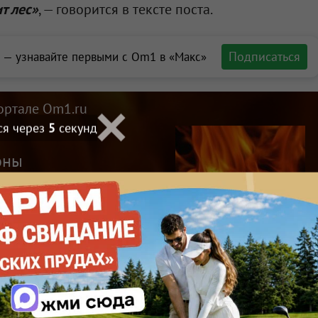
т лес»
, — говорится в тексте поста.
Подписаться
 — узнавайте первыми с Om1 в «Макс»
ортале Om1.ru
ся через
4
секунд
оны
ти
Макс
Телеграм
Размещение рекламы