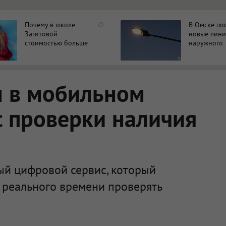
Почему в школе
В Омске по
i
Загитовой
новые лин
стоимостью больше
наружного
миллиарда некому
освещения 
тренировать
участках
л в мобильном
 проверки наличия
ый цифровой сервис, который
 реального времени проверять