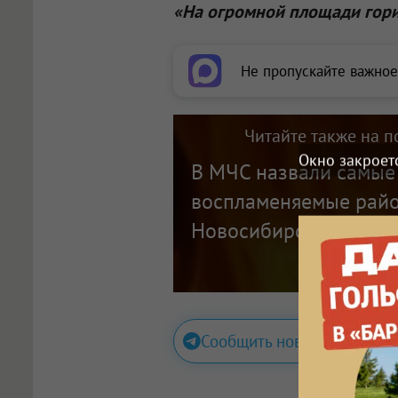
«На огромной площади гори
Не пропускайте важное
Читайте также на п
Окно закроет
В МЧС назвали самые
воспламеняемые рай
Новосибирской облас
Сообщить новость