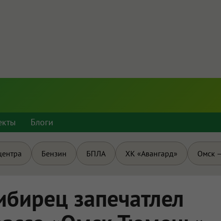
екты
Блоги
центра
Бензин
БПЛА
ХК «Авангард»
Омск —
сибирец запечатлел