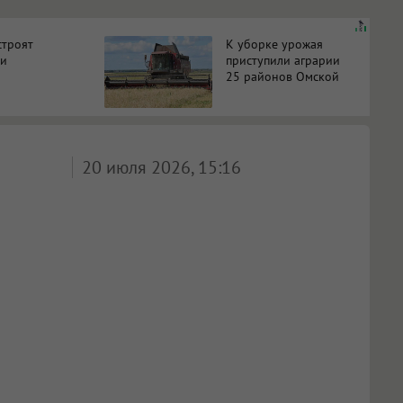
строят
К уборке урожая
ии
приступили аграрии
25 районов Омской
на пяти
области
20 июля 2026, 15:16