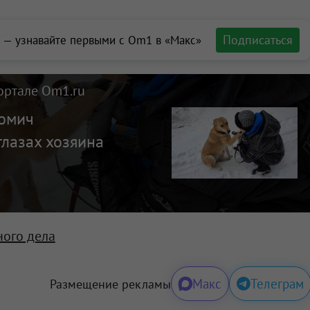
Подписаться
 — узнавайте первыми с Om1 в «Макс»
ортале Om1.ru
 омич
глазах хозяина
ного дела
Макс
Телеграм
Размещение рекламы