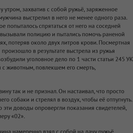
чу утром, захватив с собой ружьё, заряженное
мужчина выстрелил в него не менее одного раза.
е попыталось спрятаться от него на соседней
и вызывали полицию и пытались помочь раненой
ях, потеряв около двух литров крови. Посмертная
о произошло в результате выстрела из ружья
озбудили уголовное дело по 1 части статьи 245 УК
с животным, повлекшем его смерть,
ину так и не признал. Он настаивал, что просто
го собаки и стрелял в воздух, чтобы её отпугнуть.
Но эти доводы опровергли показания свидетелей,
еру «02».
чина намеренно взял с собой на дачу ружьё,