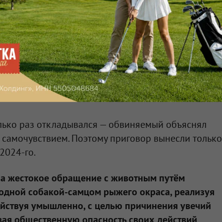
лько раз откладывался — обвиняемый объяснял
 самочувствием. Поэтому приговор вынесли только
2024-го.
а жестокое обращение с животным путём
родной собакой-самцом рыжего окраса, реализуя
ействуя умышленно, с целью причинения увечий
вая общественную опасность своих действий