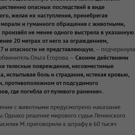
щественно опасных последствий в виде
го, желая их наступления, пренебрегая
морали и гуманного обращения с животными,
 произвёл не менее одного выстрела в указанную
енее 20 метрах от него за ограждением,
87 и опасности не представляющую
, — подчеркнул
обвинитель Ольга Егорова. —
Своими действиями
ке телесные повреждения, несовместимые
а, испытывая боль и страдания, истекая кровью,
и, противоположном от подсудимого
ов, где погибла от пулевого ранения».
щении с животными предусмотрено наказание
ы. Однако решение мирового судьи Ленинского
Василия М. приговорили к штрафу в 60 тысяч