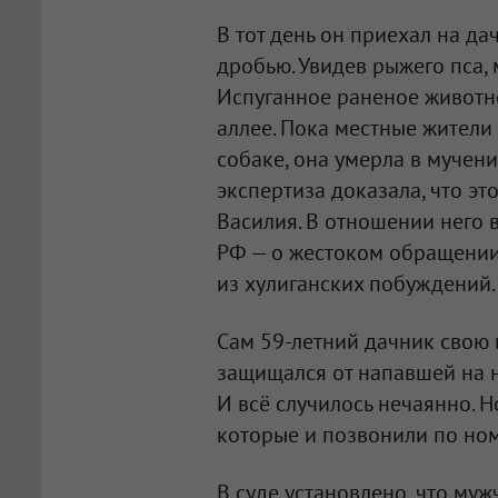
В тот день он приехал на да
дробью. Увидев рыжего пса, 
Испуганное раненое животно
аллее. Пока местные жител
собаке, она умерла в мучени
экспертиза доказала, что эт
Василия. В отношении него в
РФ — о жестоком обращении 
из хулиганских побуждений.
Сам 59-летний дачник свою в
защищался от напавшей на не
И всё случилось нечаянно. 
которые и позвонили по ном
В суде установлено, что муж