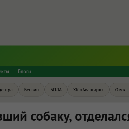
екты
Блоги
центра
Бензин
БПЛА
ХК «Авангард»
Омск —
вший собаку, отделалс