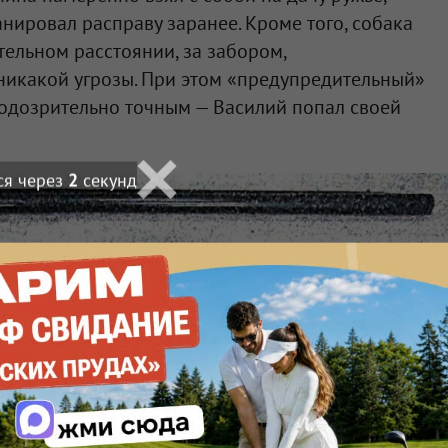
ланировал расправу заранее. Кроме того, собака
тельном расстоянии, за забором,
 никакой угрозы. При этом «предупредительный»
подозрительно точным — Василий попал своей
ся через
1
секунд