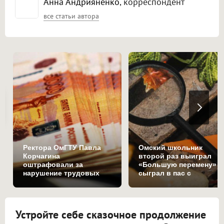
Анна Андрияненко
, корреспондент
все статьи автора
Ректора ОмГТУ Павла
Омский школьник
Корчагина
второй раз выиграл
оштрафовали за
«Большую перемену» и
нарушение трудовых
сыграл в пас с
прав
Владимиром Путиным
Устройте себе сказочное продолжение