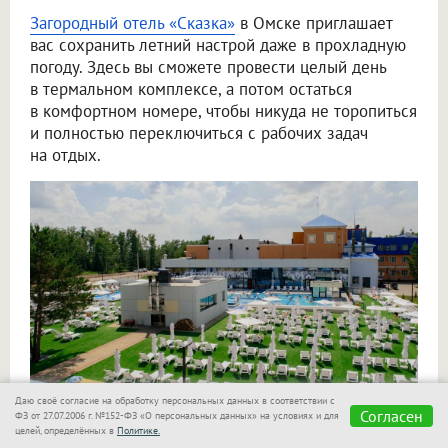
Загородный отель «Сказка»
в Омске приглашает
вас сохранить летний настрой даже в прохладную
погоду. Здесь вы сможете провести целый день
в термальном комплексе, а потом остаться
в комфортном номере, чтобы никуда не торопиться
и полностью переключиться с рабочих задач
на отдых.
Даю своё согласие на обработку персональных данных в соответствии с
Согласен
ФЗ от 27.07.2006 г. №152-ФЗ «О персональных данных» на условиях и для
целей, определённых в
Политике.