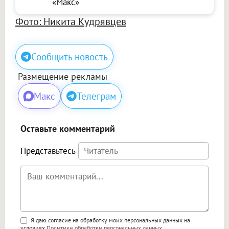
«Макс»
Фото: Никита Кудрявцев
Сообщить новость
Размещение рекламы
Макс
Телеграм
Оставьте комментарий
Представьтесь
Поддержка HTML
Я даю согласие на обработку моих персональных данных на
условиях
Политики обработки персональных данных
.