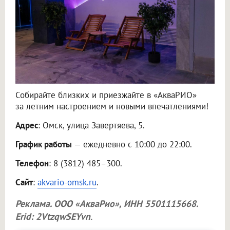
Собирайте близких и приезжайте в «АкваРИО»
за летним настроением и новыми впечатлениями!
Адрес
: Омск, улица Завертяева, 5.
График работы
— ежедневно с 10:00 до 22:00.
Телефон
: 8 (3812) 485–300.
Сайт
:
akvario-omsk.ru
.
Реклама.
ООО «АкваРио»
, ИНН 5501115668.
Erid: 2VtzqwSEYvn
.