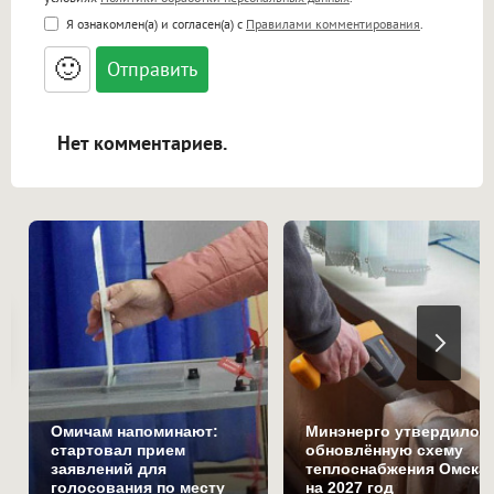
<b>, <strong>, <u>, <i>, <em>, <s>, <big>,
Я ознакомлен(а) и согласен(а) с
Правилами комментирования
.
<small>, <sup>, <sub>, <pre>, <ul>, <ol>, <li>,
<blockquote>, <code> экранирует HTML,
🙂
адреса URL автоматически становятся
ссылками, и [img]адрес[/img] будет
открываться в новой вкладке.
Нет комментариев.
Омичам напоминают:
Минэнерго утвердило
стартовал прием
обновлённую схему
заявлений для
теплоснабжения Омска
голосования по месту
на 2027 год