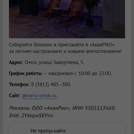
Собирайте близких и приезжайте в «АкваРИО»
за летним настроением и новыми впечатлениями!
Адрес
: Омск, улица Завертяева, 5.
График работы
— ежедневно с 10:00 до 22:00.
Телефон
: 8 (3812) 485–300.
Сайт
:
akvario-omsk.ru
.
Реклама.
ООО «АкваРио»
, ИНН 5501115668.
Erid: 2VtzqwSEYvn
.
Не пропускайте