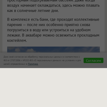
просторный подогреваемый бассейн. Даже когда
воздух начинает охлаждаться, здесь можно плавать
как в солнечные летние дни.
В комплексе есть бани, где проходят коллективные
парения — после них особенно приятно снова
погрузиться в воду или устроиться на удобном
лежаке. В аквабаре можно освежиться прохладным
коктейлем.
Даю своё согласие на обработку персональных данных в соответствии с
Согласен
ФЗ от 27.07.2006 г. №152-ФЗ «О персональных данных» на условиях и для
целей, определённых в
Политике.