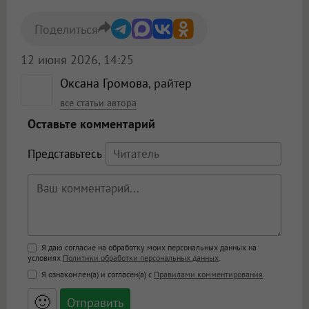
Поделиться
12 июня 2026, 14:25
Оксана Громова
, райтер
все статьи автора
Оставьте комментарий
Представьтесь
Поддержка HTML
Я даю согласие на обработку моих персональных данных на
условиях
Политики обработки персональных данных
.
<b>, <strong>, <u>, <i>, <em>, <s>, <big>,
Я ознакомлен(а) и согласен(а) с
Правилами комментирования
.
<small>, <sup>, <sub>, <pre>, <ul>, <ol>, <li>,
<blockquote>, <code> экранирует HTML,
🙂
адреса URL автоматически становятся