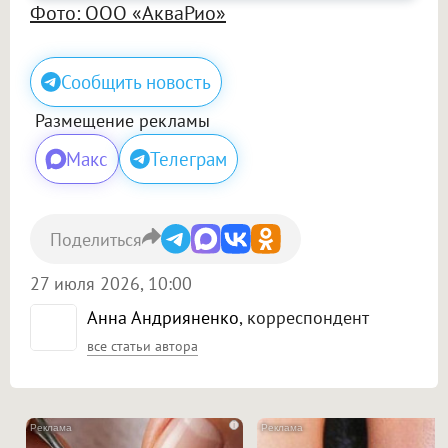
Фото: ООО «АкваРио»
Сообщить новость
Размещение рекламы
Макс
Телеграм
Поделиться
27 июля 2026, 10:00
Анна Андрияненко
, корреспондент
все статьи автора
i