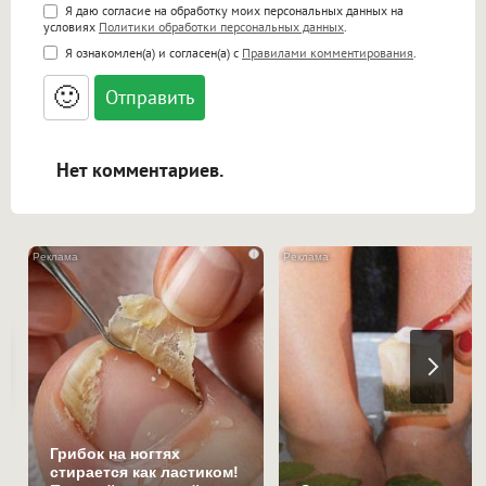
Поддержка HTML
Я даю согласие на обработку моих персональных данных на
условиях
Политики обработки персональных данных
.
<b>, <strong>, <u>, <i>, <em>, <s>, <big>,
Я ознакомлен(а) и согласен(а) с
Правилами комментирования
.
<small>, <sup>, <sub>, <pre>, <ul>, <ol>, <li>,
<blockquote>, <code> экранирует HTML,
🙂
адреса URL автоматически становятся
ссылками, и [img]адрес[/img] будет
открываться в новой вкладке.
Нет комментариев.
i
Грибок на ногтях
стирается как ластиком!