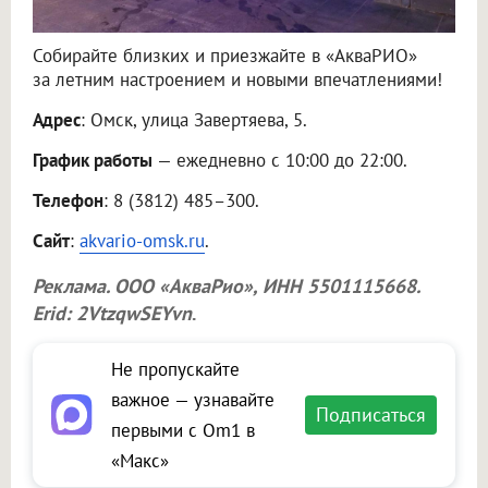
Собирайте близких и приезжайте в «АкваРИО»
за летним настроением и новыми впечатлениями!
Адрес
: Омск, улица Завертяева, 5.
График работы
— ежедневно с 10:00 до 22:00.
Телефон
: 8 (3812) 485–300.
Сайт
:
akvario-omsk.ru
.
Реклама.
ООО «АкваРио»
, ИНН 5501115668.
Erid: 2VtzqwSEYvn
.
Не пропускайте
важное — узнавайте
Подписаться
первыми с Om1 в
«Макс»