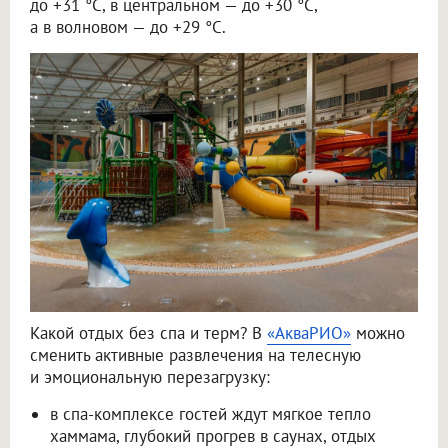
до +31 °C, в центральном — до +30 °C,
а в волновом — до +29 °C.
Какой отдых без спа и терм? В
«АкваРИО»
можно
сменить активные развлечения на телесную
и эмоциональную перезагрузку:
в спа-комплексе гостей ждут мягкое тепло
хаммама, глубокий прогрев в саунах, отдых