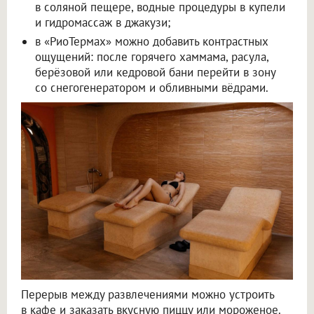
в соляной пещере, водные процедуры в купели
и гидромассаж в джакузи;
в «РиоТермах» можно добавить контрастных
ощущений: после горячего хаммама, расула,
берёзовой или кедровой бани перейти в зону
со снегогенератором и обливными вёдрами.
Перерыв между развлечениями можно устроить
в кафе и заказать вкусную пиццу или мороженое.