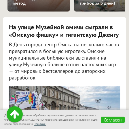
метод
грибок за 5 дней!
На улице Музейной омичи сыграли в
«Омскую фишку» и гигантскую Дженгу
В День города центр Омска на несколько часов
превратился в большую игротеку. Омские
муниципальные библиотеки выставили на
улицу Музейную больше сотни настольных игр
— от мировых бестселлеров до авторских
разработок.
Даю своё согласие на обработку персональных данных в соответствии с
Согласен
ФЗ от 27.07.2006 г. №152-ФЗ «О персональных данных» на условиях и для
целей, определённых в
Политике.