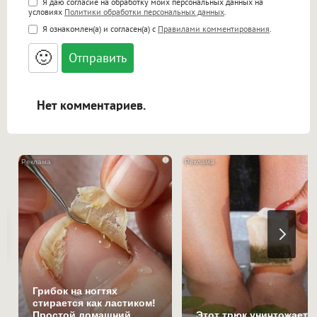
Поддержка HTML
Я даю согласие на обработку моих персональных данных на
условиях
Политики обработки персональных данных
.
<b>, <strong>, <u>, <i>, <em>, <s>, <big>,
Я ознакомлен(а) и согласен(а) с
Правилами комментирования
.
<small>, <sup>, <sub>, <pre>, <ul>, <ol>, <li>,
<blockquote>, <code> экранирует HTML,
🙂
адреса URL автоматически становятся
ссылками, и [img]адрес[/img] будет
открываться в новой вкладке.
Нет комментариев.
i
Грибок на ногтях
стирается как ластиком!
Простой домашний
Этот трюк уничтожает