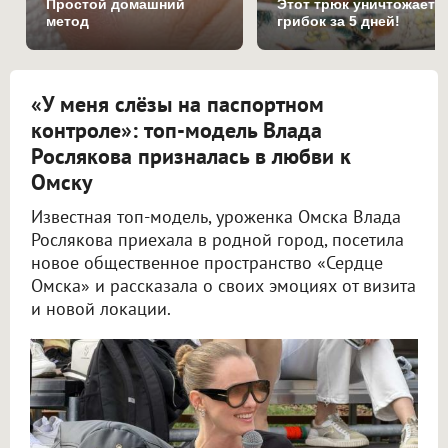
Простой домашний
Этот трюк уничтожает
метод
грибок за 5 дней!
«У меня слёзы на паспортном
контроле»: топ-модель Влада
Рослякова призналась в любви к
Омску
Известная топ-модель, уроженка Омска Влада
Рослякова приехала в родной город, посетила
новое общественное пространство «Сердце
Омска» и рассказала о своих эмоциях от визита
и новой локации.
Топ-модель Влада Рослякова поделилась эмоциями от встречи с родным Омском