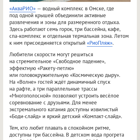
«АкваРИО»
— водный комплекс в Омске, где
под одной крышей объединили активные
развлечения и зоны для размеренного отдыха.
Здесь работают семь горок, три бассейна, кафе,
спа-комплекс и отдельная термальная зона. Летом
к ним присоединяется открытый
«РиоПляж»
.
Любители скорости могут решиться
на стремительное «Свободное падение»,
эффектную «Ракету-петлю»
или головокружительную «Космическую дыру».
На «Волне» гостей ждёт динамичный спуск
на рафте, а три параллельные трассы
«Многополосной» позволяют устроить весёлое
соревнование с друзьями. Для менее
экстремального катания доступны извилистый
«Боди-слайд» и яркий детский «Компакт-слайд».
Тем, кто любит плавать в спокойном ритме,
доступны три бассейна. В детском вода прогрета