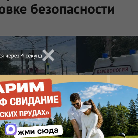
овке безопасности
ся через
2
секунд