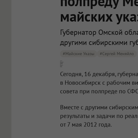
полпреду М
майских ука
Губернатор Омской обла
другими сибирскими гу
#майские Указы
#Сергей Меняйло
Назаров в Новосибирске отчитается [полпреду Меняйло об исполнении майских указов Путина]
Сегодня, 16 декабря, губер
в Новосибирск с рабочим ви
совета при полпреде по СФ
Вместе с другими сибирским
результаты и задачи по реа
от 7 мая 2012 года.