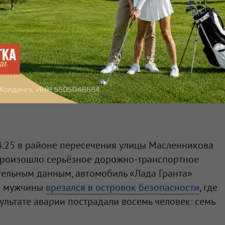
ти
14:25 в районе пересечения улицы Масленникова
произошло серьёзное дорожно-транспортное
тельным данным, автомобиль «Лада Гранта»
о мужчины
врезался в островок безопасности
, где
ультате аварии пострадали восемь человек: семь