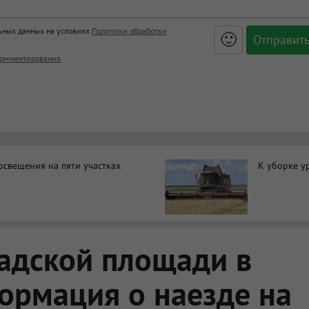
льных данных на условиях
Политики обработки
🙂
, <big>, <small>, <sup>, <sub>, <pre>, <ul>, <ol>, <li>,
омментирования
.
ет HTML, адреса URL автоматически становятся ссылками, и
ться в новой вкладке.
освещения на пяти участках
К уборке у
адской площади в
ормация о наезде на