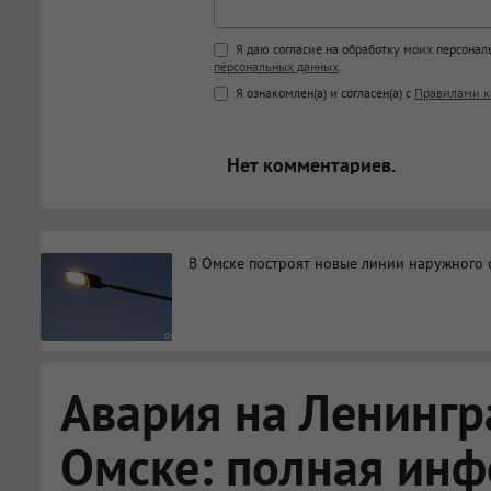
Поддержка HTML
Я даю согласие на обработку моих персона
персональных данных
.
<b>, <strong>, <u>, <i>, <em>, <s>
Я ознакомлен(а) и согласен(а) с
Правилами к
<blockquote>, <code> экраниру
[img]адрес[/img] будет открыва
Нет комментариев.
В Омске построят новые линии наружного 
Авария на Ленингр
Омске: полная инф