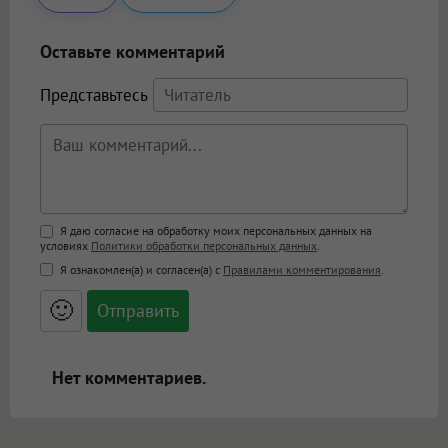
Оставьте комментарий
Представьтесь
Поддержка HTML
Я даю согласие на обработку моих персональных данных на
условиях
Политики обработки персональных данных
.
<b>, <strong>, <u>, <i>, <em>, <s>, <big>,
Я ознакомлен(а) и согласен(а) с
Правилами комментирования
.
<small>, <sup>, <sub>, <pre>, <ul>, <ol>, <li>,
<blockquote>, <code> экранирует HTML,
🙂
адреса URL автоматически становятся
ссылками, и [img]адрес[/img] будет
открываться в новой вкладке.
Нет комментариев.