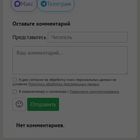
Макс
Телеграм
Оставьте комментарий
Представьтесь
Поддержка HTML
Я даю согласие на обработку моих персональных данных на
условиях
Политики обработки персональных данных
.
<b>, <strong>, <u>, <i>, <em>, <s>, <big>,
Я ознакомлен(а) и согласен(а) с
Правилами комментирования
.
<small>, <sup>, <sub>, <pre>, <ul>, <ol>, <li>,
<blockquote>, <code> экранирует HTML,
🙂
адреса URL автоматически становятся
ссылками, и [img]адрес[/img] будет
открываться в новой вкладке.
Нет комментариев.