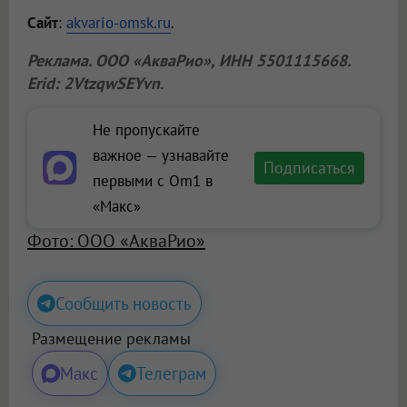
Сайт
:
akvario-omsk.ru
.
Реклама.
ООО «АкваРио»
, ИНН 5501115668.
Erid: 2VtzqwSEYvn
.
Не пропускайте
важное — узнавайте
Подписаться
первыми с Om1 в
«Макс»
Фото: ООО «АкваРио»
Сообщить новость
Размещение рекламы
Макс
Телеграм