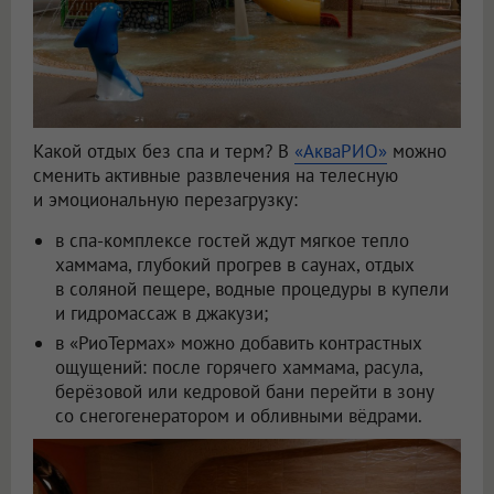
Какой отдых без спа и терм? В
«АкваРИО»
можно
сменить активные развлечения на телесную
и эмоциональную перезагрузку:
в спа-комплексе гостей ждут мягкое тепло
хаммама, глубокий прогрев в саунах, отдых
в соляной пещере, водные процедуры в купели
и гидромассаж в джакузи;
в «РиоТермах» можно добавить контрастных
ощущений: после горячего хаммама, расула,
берёзовой или кедровой бани перейти в зону
со снегогенератором и обливными вёдрами.