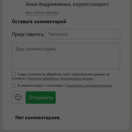
Анна Андрияненко
, корреспондент
все статьи автора
Оставьте комментарий
Представьтесь
Поддержка HTML
Я даю согласие на обработку моих персональных данных на
условиях
Политики обработки персональных данных
.
<b>, <strong>, <u>, <i>, <em>, <s>, <big>,
Я ознакомлен(а) и согласен(а) с
Правилами комментирования
.
<small>, <sup>, <sub>, <pre>, <ul>, <ol>, <li>,
<blockquote>, <code> экранирует HTML,
🙂
адреса URL автоматически становятся
ссылками, и [img]адрес[/img] будет
открываться в новой вкладке.
Нет комментариев.