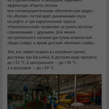
на стремительное «Свободное падение»,
эффектную «Ракету-петлю»
или головокружительную «Космическую дыру».
На «Волне» гостей ждёт динамичный спуск
на рафте, а три параллельные трассы
«Многополосной» позволяют устроить весёлое
соревнование с друзьями. Для менее
экстремального катания доступны извилистый
«Боди-слайд» и яркий детский «Компакт-слайд».
Тем, кто любит плавать в спокойном ритме,
доступны три бассейна. В детском вода прогрета
до +31 °C, в центральном — до +30 °C,
а в волновом — до +29 °C.