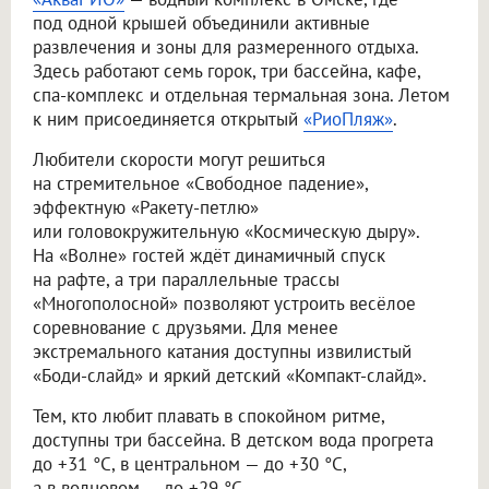
под одной крышей объединили активные
развлечения и зоны для размеренного отдыха.
Здесь работают семь горок, три бассейна, кафе,
спа-комплекс и отдельная термальная зона. Летом
к ним присоединяется открытый
«РиоПляж»
.
Любители скорости могут решиться
на стремительное «Свободное падение»,
эффектную «Ракету-петлю»
или головокружительную «Космическую дыру».
На «Волне» гостей ждёт динамичный спуск
на рафте, а три параллельные трассы
«Многополосной» позволяют устроить весёлое
соревнование с друзьями. Для менее
экстремального катания доступны извилистый
«Боди-слайд» и яркий детский «Компакт-слайд».
Тем, кто любит плавать в спокойном ритме,
доступны три бассейна. В детском вода прогрета
до +31 °C, в центральном — до +30 °C,
а в волновом — до +29 °C.