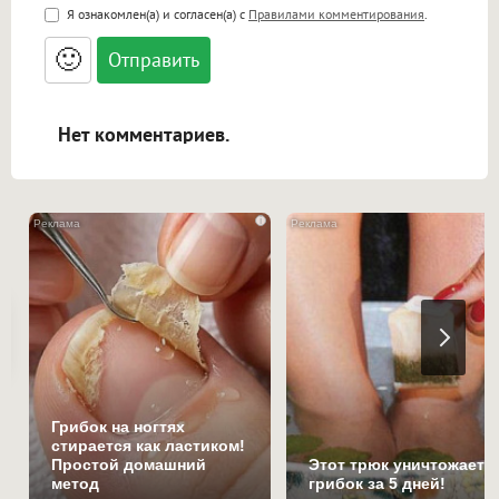
<b>, <strong>, <u>, <i>, <em>, <s>, <big>,
Я ознакомлен(а) и согласен(а) с
Правилами комментирования
.
<small>, <sup>, <sub>, <pre>, <ul>, <ol>, <li>,
<blockquote>, <code> экранирует HTML,
🙂
адреса URL автоматически становятся
ссылками, и [img]адрес[/img] будет
открываться в новой вкладке.
Нет комментариев.
i
Грибок на ногтях
стирается как ластиком!
Простой домашний
Этот трюк уничтожает
метод
грибок за 5 дней!