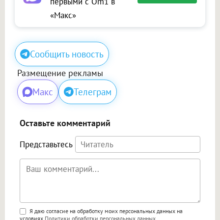
первыми с Om1 в
«Макс»
Сообщить новость
Размещение рекламы
Макс
Телеграм
Оставьте комментарий
Представьтесь
Поддержка HTML
Я даю согласие на обработку моих персональных данных на
условиях
Политики обработки персональных данных
.