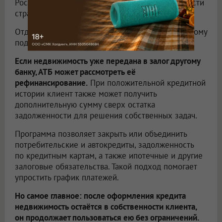
России, от Дальнего Востока до европейской части
страны.
Отдельное внимание АТБ уделяет индивидуальному
подходу к клиентам.
Если недвижимость уже передана в залог другому
банку, АТБ может рассмотреть её
рефинансирование.
При положительной кредитной
истории клиент также может получить
дополнительную сумму сверх остатка
задолженности для решения собственных задач.
Программа позволяет закрыть или объединить
потребительские и автокредиты, задолженность
по кредитным картам, а также ипотечные и другие
залоговые обязательства. Такой подход помогает
упростить график платежей.
Но самое главное: после оформления кредита
недвижимость остаётся в собственности клиента,
он продолжает пользоваться ею без ограничений.