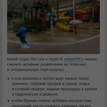
Какой отдых без спа и терм? В
«АкваРИО»
можно
сменить активные развлечения на телесную
и эмоциональную перезагрузку:
в спа-комплексе гостей ждут мягкое тепло
хаммама, глубокий прогрев в саунах, отдых
в соляной пещере, водные процедуры в купели
и гидромассаж в джакузи;
в «РиоТермах» можно добавить контрастных
ощущений: после горячего хаммама, расула,