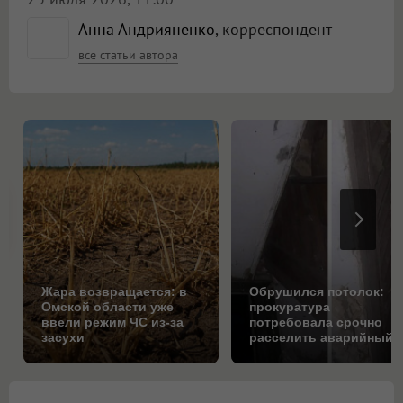
Анна Андрияненко
, корреспондент
все статьи автора
Жара возвращается: в
Обрушился потолок:
Омской области уже
прокуратура
ввели режим ЧС из-за
потребовала срочно
засухи
расселить аварийный
дом в Омске