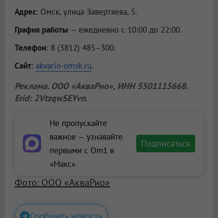
Адрес
: Омск, улица Завертяева, 5.
График работы
— ежедневно с 10:00 до 22:00.
Телефон
: 8 (3812) 485–300.
Сайт
:
akvario-omsk.ru
.
Реклама.
ООО «АкваРио»
, ИНН 5501115668.
Erid: 2VtzqwSEYvn
.
Не пропускайте
важное — узнавайте
Подписаться
первыми с Om1 в
«Макс»
Фото: ООО «АкваРио»
Сообщить новость