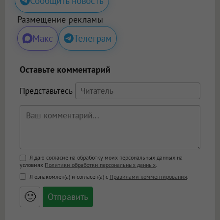
Сообщить новость
Размещение рекламы
Макс
Телеграм
Оставьте комментарий
Представьтесь
Поддержка HTML
Я даю согласие на обработку моих персональных данных на
условиях
Политики обработки персональных данных
.
<b>, <strong>, <u>, <i>, <em>, <s>, <big>,
Я ознакомлен(а) и согласен(а) с
Правилами комментирования
.
<small>, <sup>, <sub>, <pre>, <ul>, <ol>, <li>,
<blockquote>, <code> экранирует HTML,
🙂
адреса URL автоматически становятся
ссылками, и [img]адрес[/img] будет
открываться в новой вкладке.