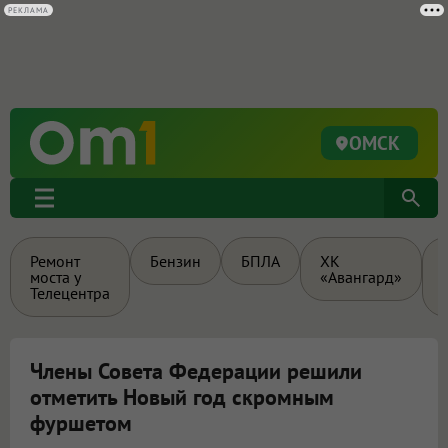
РЕКЛАМА
ОМСК
Ремонт
Бензин
БПЛА
ХК
моста у
«Авангард»
Телецентра
Члены Совета Федерации решили
отметить Новый год скромным
фуршетом