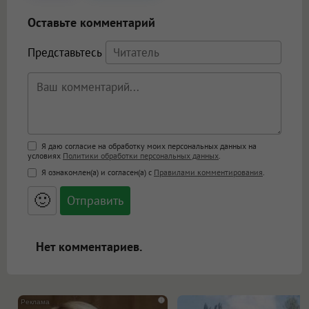
Оставьте комментарий
Представьтесь
Поддержка HTML
Я даю согласие на обработку моих персональных данных на
условиях
Политики обработки персональных данных
.
<b>, <strong>, <u>, <i>, <em>, <s>, <big>,
Я ознакомлен(а) и согласен(а) с
Правилами комментирования
.
<small>, <sup>, <sub>, <pre>, <ul>, <ol>, <li>,
<blockquote>, <code> экранирует HTML,
🙂
адреса URL автоматически становятся
ссылками, и [img]адрес[/img] будет
открываться в новой вкладке.
Нет комментариев.
i