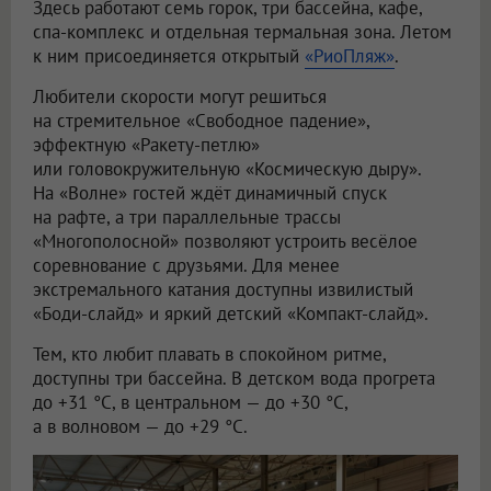
Здесь работают семь горок, три бассейна, кафе,
спа-комплекс и отдельная термальная зона. Летом
к ним присоединяется открытый
«РиоПляж»
.
Любители скорости могут решиться
на стремительное «Свободное падение»,
эффектную «Ракету-петлю»
или головокружительную «Космическую дыру».
На «Волне» гостей ждёт динамичный спуск
на рафте, а три параллельные трассы
«Многополосной» позволяют устроить весёлое
соревнование с друзьями. Для менее
экстремального катания доступны извилистый
«Боди-слайд» и яркий детский «Компакт-слайд».
Тем, кто любит плавать в спокойном ритме,
доступны три бассейна. В детском вода прогрета
до +31 °C, в центральном — до +30 °C,
а в волновом — до +29 °C.