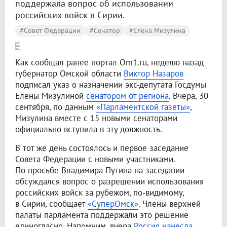
поддержала вопрос об использовании
российских войск в Сирии.
#совет Федерации
#сенатор
#Елена Мизулина
Мизулина вступила в должность [сенатора в Совете Федерации]
Как сообщал ранее портал Om1.ru, неделю назад
губернатор Омской области
Виктор Назаров
подписал указ о назначении экс-депутата Госдумы
Елены Мизулиной
сенатором от региона
. Вчера, 30
сентября, по данным
«Парламентской газеты»
,
Мизулина вместе с 15 новыми сенаторами
официально вступила в эту должность.
В тот же день состоялось и первое заседание
Совета Федерации с новыми участниками.
По просьбе Владимира Путина на заседании
обсуждался вопрос о разрешении использования
российских войск за рубежом, по-видимому,
в Сирии, сообщает
«СуперОмск»
. Члены верхней
палаты парламента поддержали это решение
единогласно. Напомним, вчера
Россия нанесла