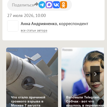
Поделиться
27 июля 2026, 10:00
Анна Андрияненко
, корреспондент
все статьи автора
i
Что стало причиной
Взломали Telegram
громкого взрыва в
Собчак - вот что
Москве 7 августа
нашлось в переписках