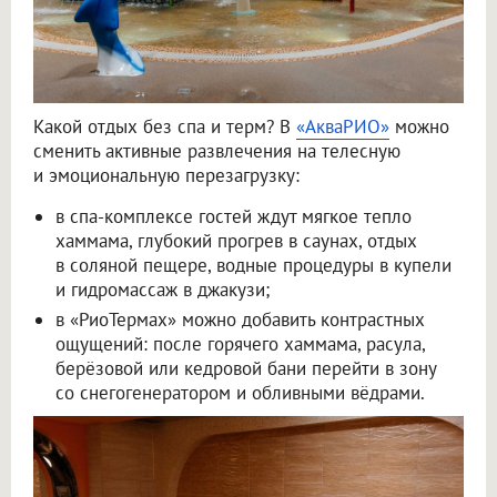
Какой отдых без спа и терм? В
«АкваРИО»
можно
сменить активные развлечения на телесную
и эмоциональную перезагрузку:
в спа-комплексе гостей ждут мягкое тепло
хаммама, глубокий прогрев в саунах, отдых
в соляной пещере, водные процедуры в купели
и гидромассаж в джакузи;
в «РиоТермах» можно добавить контрастных
ощущений: после горячего хаммама, расула,
берёзовой или кедровой бани перейти в зону
со снегогенератором и обливными вёдрами.