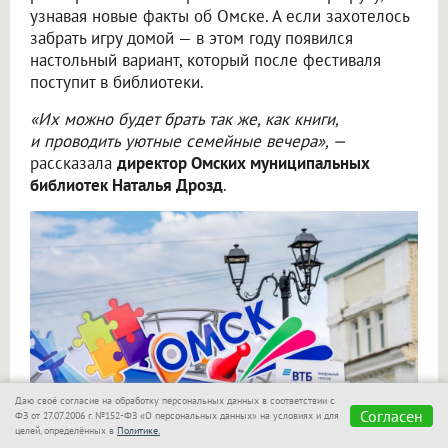
узнавая новые факты об Омске. А если захотелось
забрать игру домой — в этом году появился
настольный вариант, который после фестиваля
поступит в библиотеки.
«Их можно будет брать так же, как книги,
и проводить уютные семейные вечера», —
рассказала
директор Омских муниципальных
библиотек Наталья Дрозд
.
Даю своё согласие на обработку персональных данных в соответствии с
Согласен
ФЗ от 27.07.2006 г. №152-ФЗ «О персональных данных» на условиях и для
целей, определённых в
Политике.