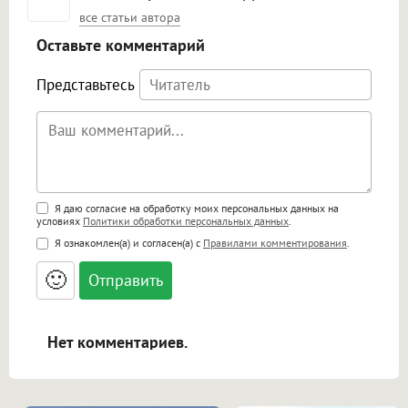
все статьи автора
Оставьте комментарий
Представьтесь
Поддержка HTML
Я даю согласие на обработку моих персональных данных на
условиях
Политики обработки персональных данных
.
<b>, <strong>, <u>, <i>, <em>, <s>, <big>,
Я ознакомлен(а) и согласен(а) с
Правилами комментирования
.
<small>, <sup>, <sub>, <pre>, <ul>, <ol>, <li>,
<blockquote>, <code> экранирует HTML,
🙂
адреса URL автоматически становятся
ссылками, и [img]адрес[/img] будет
открываться в новой вкладке.
Нет комментариев.