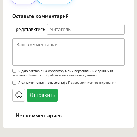
Оставьте комментарий
Представьтесь
Поддержка HTML
Я даю согласие на обработку моих персональных данных на
условиях
Политики обработки персональных данных
.
<b>, <strong>, <u>, <i>, <em>, <s>, <big>,
Я ознакомлен(а) и согласен(а) с
Правилами комментирования
.
<small>, <sup>, <sub>, <pre>, <ul>, <ol>, <li>,
<blockquote>, <code> экранирует HTML,
🙂
адреса URL автоматически становятся
ссылками, и [img]адрес[/img] будет
открываться в новой вкладке.
Нет комментариев.