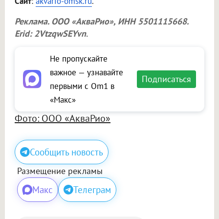
Сайт
:
akvario-omsk.ru
.
Реклама.
ООО «АкваРио»
, ИНН 5501115668.
Erid: 2VtzqwSEYvn
.
Не пропускайте
важное — узнавайте
Подписаться
первыми с Om1 в
«Макс»
Фото: ООО «АкваРио»
Сообщить новость
Размещение рекламы
Макс
Телеграм