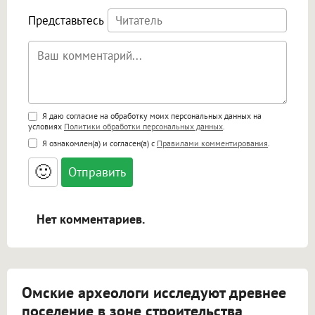
Представьтесь
Поддержка HTML
Я даю согласие на обработку моих персональных данных на
условиях
Политики обработки персональных данных
.
<b>, <strong>, <u>, <i>, <em>, <s>, <big>,
Я ознакомлен(а) и согласен(а) с
Правилами комментирования
.
<small>, <sup>, <sub>, <pre>, <ul>, <ol>, <li>,
<blockquote>, <code> экранирует HTML,
🙂
адреса URL автоматически становятся
ссылками, и [img]адрес[/img] будет
открываться в новой вкладке.
Нет комментариев.
Омские археологи исследуют древнее
поселение в зоне строительства