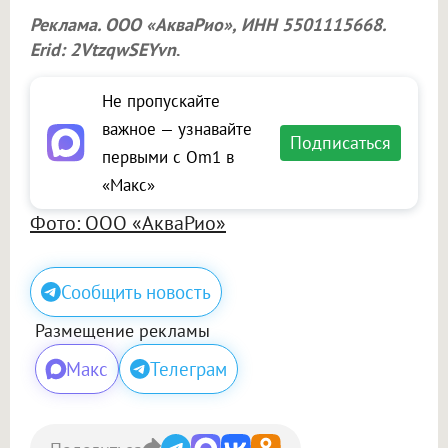
Реклама.
ООО «АкваРио»
, ИНН 5501115668.
Erid: 2VtzqwSEYvn
.
Не пропускайте
важное — узнавайте
Подписаться
первыми с Om1 в
«Макс»
Фото: ООО «АкваРио»
Сообщить новость
Размещение рекламы
Макс
Телеграм