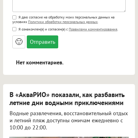
Поддержка HTML
Я даю согласие на обработку моих персональных данных на
условиях
Политики обработки персональных данных
.
<b>, <strong>, <u>, <i>, <em>, <s>, <big>,
Я ознакомлен(а) и согласен(а) с
Правилами комментирования
.
<small>, <sup>, <sub>, <pre>, <ul>, <ol>, <li>,
<blockquote>, <code> экранирует HTML,
🙂
адреса URL автоматически становятся
ссылками, и [img]адрес[/img] будет
открываться в новой вкладке.
Нет комментариев.
В «АкваРИО» показали, как разбавить
летние дни водными приключениями
Водные развлечения, восстановительный отдых
и летний пляж доступны омичам ежедневно с
10:00 до 22:00.