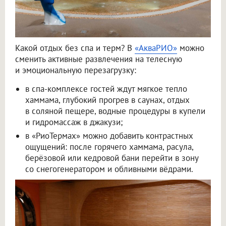
Какой отдых без спа и терм? В
«АкваРИО»
можно
сменить активные развлечения на телесную
и эмоциональную перезагрузку:
в спа-комплексе гостей ждут мягкое тепло
хаммама, глубокий прогрев в саунах, отдых
в соляной пещере, водные процедуры в купели
и гидромассаж в джакузи;
в «РиоТермах» можно добавить контрастных
ощущений: после горячего хаммама, расула,
берёзовой или кедровой бани перейти в зону
со снегогенератором и обливными вёдрами.