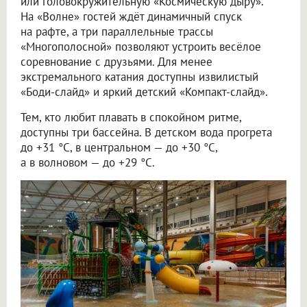
или головокружительную «Космическую дыру».
На «Волне» гостей ждёт динамичный спуск
на рафте, а три параллельные трассы
«Многополосной» позволяют устроить весёлое
соревнование с друзьями. Для менее
экстремального катания доступны извилистый
«Боди-слайд» и яркий детский «Компакт-слайд».
Тем, кто любит плавать в спокойном ритме,
доступны три бассейна. В детском вода прогрета
до +31 °C, в центральном — до +30 °C,
а в волновом — до +29 °C.