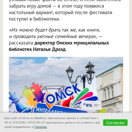
забрать игру домой — в этом году появился
настольный вариант, который после фестиваля
поступит в библиотеки.
«Их можно будет брать так же, как книги,
и проводить уютные семейные вечера», —
рассказала
директор Омских муниципальных
библиотек Наталья Дрозд
.
Даю своё согласие на обработку персональных данных в соответствии с
Согласен
ФЗ от 27.07.2006 г. №152-ФЗ «О персональных данных» на условиях и для
целей, определённых в
Политике.