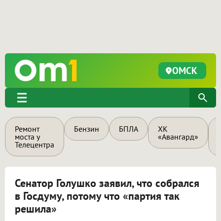
ОМСК
Ремонт
Бензин
БПЛА
ХК
моста у
«Авангард»
Телецентра
Сенатор Голушко заявил, что собрался
в Госдуму, потому что «партия так
решила»