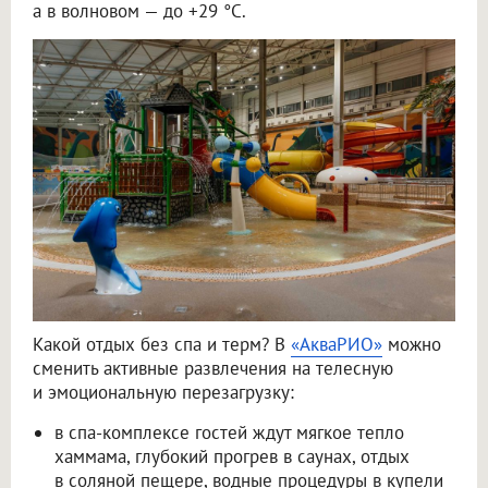
а в волновом — до +29 °C.
Какой отдых без спа и терм? В
«АкваРИО»
можно
сменить активные развлечения на телесную
и эмоциональную перезагрузку:
в спа-комплексе гостей ждут мягкое тепло
хаммама, глубокий прогрев в саунах, отдых
в соляной пещере, водные процедуры в купели