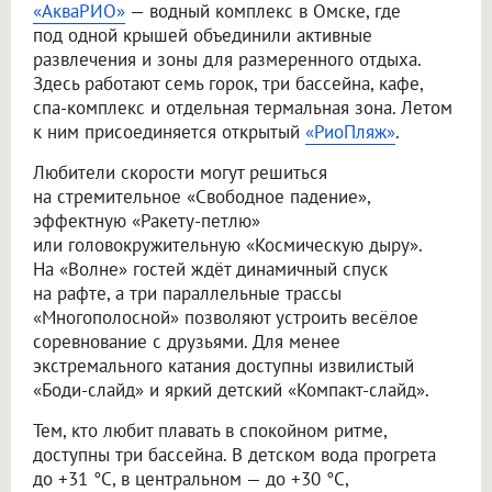
«АкваРИО»
— водный комплекс в Омске, где
под одной крышей объединили активные
развлечения и зоны для размеренного отдыха.
Здесь работают семь горок, три бассейна, кафе,
спа-комплекс и отдельная термальная зона. Летом
к ним присоединяется открытый
«РиоПляж»
.
Любители скорости могут решиться
на стремительное «Свободное падение»,
эффектную «Ракету-петлю»
или головокружительную «Космическую дыру».
На «Волне» гостей ждёт динамичный спуск
на рафте, а три параллельные трассы
«Многополосной» позволяют устроить весёлое
соревнование с друзьями. Для менее
экстремального катания доступны извилистый
«Боди-слайд» и яркий детский «Компакт-слайд».
Тем, кто любит плавать в спокойном ритме,
доступны три бассейна. В детском вода прогрета
до +31 °C, в центральном — до +30 °C,