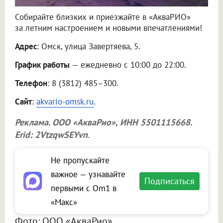
Собирайте близких и приезжайте в «АкваРИО»
за летним настроением и новыми впечатлениями!
Адрес
: Омск, улица Завертяева, 5.
График работы
— ежедневно с 10:00 до 22:00.
Телефон
: 8 (3812) 485–300.
Сайт
:
akvario-omsk.ru
.
Реклама.
ООО «АкваРио»
, ИНН 5501115668.
Erid: 2VtzqwSEYvn
.
Не пропускайте
важное — узнавайте
Подписаться
первыми с Om1 в
«Макс»
Фото: ООО «АкваРио»