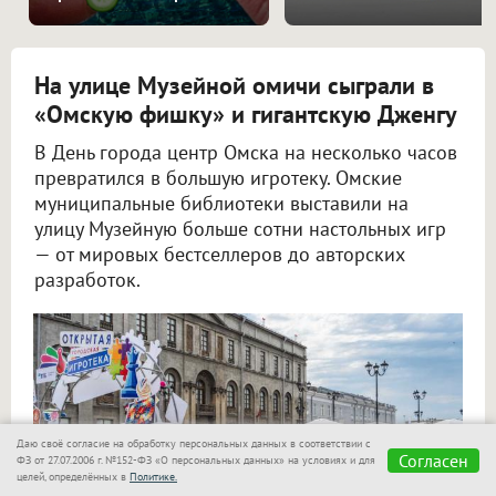
На улице Музейной омичи сыграли в
«Омскую фишку» и гигантскую Дженгу
В День города центр Омска на несколько часов
превратился в большую игротеку. Омские
муниципальные библиотеки выставили на
улицу Музейную больше сотни настольных игр
— от мировых бестселлеров до авторских
разработок.
Даю своё согласие на обработку персональных данных в соответствии с
Согласен
ФЗ от 27.07.2006 г. №152-ФЗ «О персональных данных» на условиях и для
целей, определённых в
Политике.