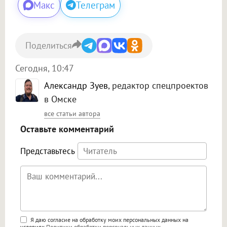
Макс
Телеграм
Поделиться
Сегодня, 10:47
Александр Зуев
, редактор спецпроектов
в Омске
все статьи автора
Оставьте комментарий
Представьтесь
Поддержка HTML
Я даю согласие на обработку моих персональных данных на
условиях
Политики обработки персональных данных
.