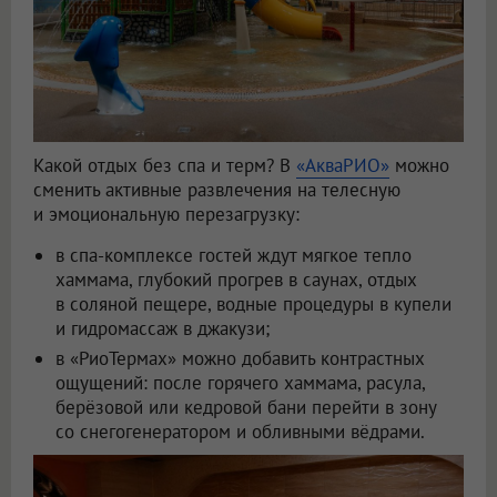
Какой отдых без спа и терм? В
«АкваРИО»
можно
сменить активные развлечения на телесную
и эмоциональную перезагрузку:
в спа-комплексе гостей ждут мягкое тепло
хаммама, глубокий прогрев в саунах, отдых
в соляной пещере, водные процедуры в купели
и гидромассаж в джакузи;
в «РиоТермах» можно добавить контрастных
ощущений: после горячего хаммама, расула,
берёзовой или кедровой бани перейти в зону
со снегогенератором и обливными вёдрами.