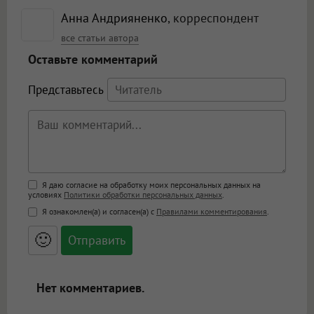
Анна Андрияненко
, корреспондент
все статьи автора
Оставьте комментарий
Представьтесь
Поддержка HTML
Я даю согласие на обработку моих персональных данных на
условиях
Политики обработки персональных данных
.
<b>, <strong>, <u>, <i>, <em>, <s>, <big>,
Я ознакомлен(а) и согласен(а) с
Правилами комментирования
.
<small>, <sup>, <sub>, <pre>, <ul>, <ol>, <li>,
<blockquote>, <code> экранирует HTML,
🙂
адреса URL автоматически становятся
ссылками, и [img]адрес[/img] будет
открываться в новой вкладке.
Нет комментариев.