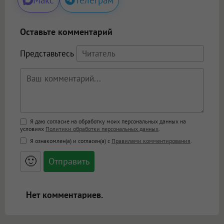
Макс
Телеграм
Оставьте комментарий
Представьтесь
Поддержка HTML
Я даю согласие на обработку моих персональных данных на
условиях
Политики обработки персональных данных
.
<b>, <strong>, <u>, <i>, <em>, <s>, <big>,
Я ознакомлен(а) и согласен(а) с
Правилами комментирования
.
<small>, <sup>, <sub>, <pre>, <ul>, <ol>, <li>,
<blockquote>, <code> экранирует HTML,
🙂
адреса URL автоматически становятся
ссылками, и [img]адрес[/img] будет
открываться в новой вкладке.
Нет комментариев.