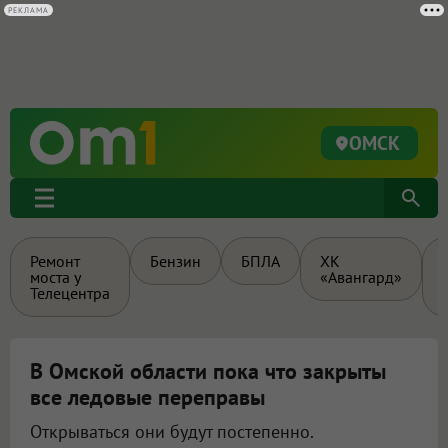
РЕКЛАМА
ОМСК
Ремонт
Бензин
БПЛА
ХК
моста у
«Авангард»
Телецентра
В Омской области пока что закрыты
все ледовые переправы
Открываться они будут постепенно.