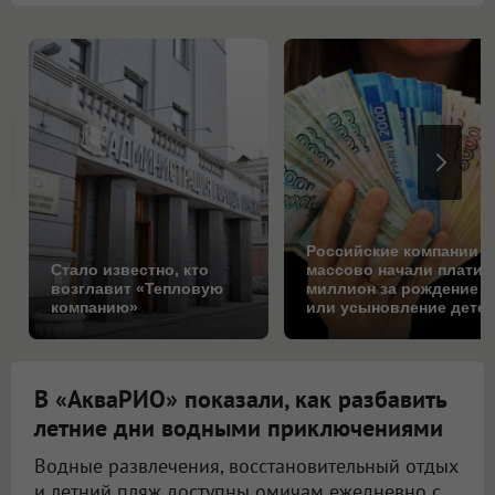
Российские компании
Стало известно, кто
массово начали платит
возглавит «Тепловую
миллион за рождение
компанию»
или усыновление детей
Коснётся ли это Омска
В «АкваРИО» показали, как разбавить
летние дни водными приключениями
Водные развлечения, восстановительный отдых
и летний пляж доступны омичам ежедневно с