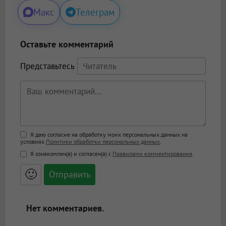
Макс
Телеграм
Оставьте комментарий
Представьтесь
Поддержка HTML
Я даю согласие на обработку моих персональных данных на
условиях
Политики обработки персональных данных
.
<b>, <strong>, <u>, <i>, <em>, <s>, <big>,
Я ознакомлен(а) и согласен(а) с
Правилами комментирования
.
<small>, <sup>, <sub>, <pre>, <ul>, <ol>, <li>,
<blockquote>, <code> экранирует HTML,
🙂
адреса URL автоматически становятся
ссылками, и [img]адрес[/img] будет
открываться в новой вкладке.
Нет комментариев.