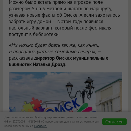
Можно было встать прямо на игровое поле
размером 5 на 5 метров и шагать по маршруту,
узнавая новые факты об Омске. А если захотелось
забрать игру домой — в этом году появился
настольный вариант, который после фестиваля
поступит в библиотеки.
«Их можно будет брать так же, как книги,
и проводить уютные семейные вечера», —
рассказала
директор Омских муниципальных
библиотек Наталья Дрозд
.
Даю своё согласие на обработку персональных данных в соответствии с
Согласен
ФЗ от 27.07.2006 г. №152-ФЗ «О персональных данных» на условиях и для
целей, определённых в
Политике.