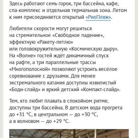
Здесь работают семь горок, три бассейна, кафе,
спа-комплекс и отдельная термальная зона. Летом
к ним присоединяется открытый
«РиоПляж»
.
Любители скорости могут решиться
на стремительное «Свободное падение»,
эффектную «Ракету-петлю»
или головокружительную «Космическую дыру».
На «Волне» гостей ждёт динамичный спуск
на рафте, а три параллельные трассы
«Многополосной» позволяют устроить весёлое
соревнование с друзьями. Для менее
экстремального катания доступны извилистый
«Боди-слайд» и яркий детский «Компакт-слайд».
Тем, кто любит плавать в спокойном ритме,
доступны три бассейна. В детском вода прогрета
до +31 °C, в центральном — до +30 °C,
а в волновом — до +29 °C.