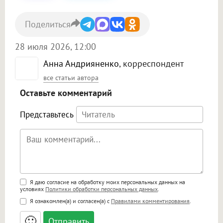
Поделиться
28 июля 2026, 12:00
Анна Андрияненко
, корреспондент
все статьи автора
Оставьте комментарий
Представьтесь
Поддержка HTML
Я даю согласие на обработку моих персональных данных на
условиях
Политики обработки персональных данных
.
<b>, <strong>, <u>, <i>, <em>, <s>, <big>,
Я ознакомлен(а) и согласен(а) с
Правилами комментирования
.
<small>, <sup>, <sub>, <pre>, <ul>, <ol>, <li>,
<blockquote>, <code> экранирует HTML,
🙂