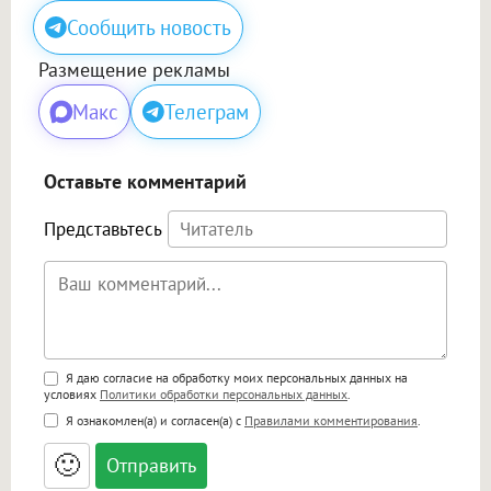
Сообщить новость
Размещение рекламы
Макс
Телеграм
Оставьте комментарий
Представьтесь
Поддержка HTML
Я даю согласие на обработку моих персональных данных на
условиях
Политики обработки персональных данных
.
<b>, <strong>, <u>, <i>, <em>, <s>, <big>,
Я ознакомлен(а) и согласен(а) с
Правилами комментирования
.
<small>, <sup>, <sub>, <pre>, <ul>, <ol>, <li>,
<blockquote>, <code> экранирует HTML,
🙂
адреса URL автоматически становятся
ссылками, и [img]адрес[/img] будет