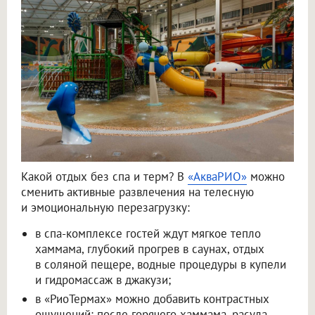
Какой отдых без спа и терм? В
«АкваРИО»
можно
сменить активные развлечения на телесную
и эмоциональную перезагрузку:
в спа-комплексе гостей ждут мягкое тепло
хаммама, глубокий прогрев в саунах, отдых
в соляной пещере, водные процедуры в купели
и гидромассаж в джакузи;
в «РиоТермах» можно добавить контрастных
ощущений: после горячего хаммама, расула,