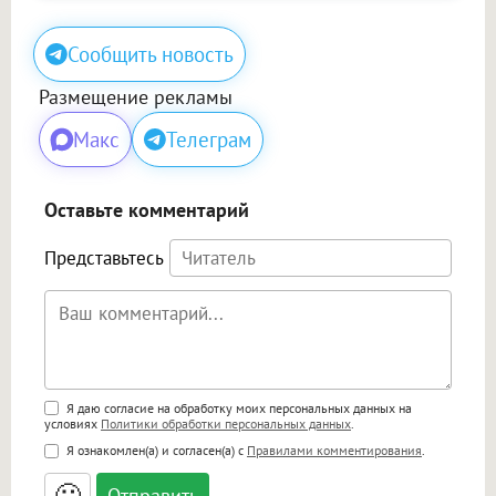
Сообщить новость
Размещение рекламы
Макс
Телеграм
Оставьте комментарий
Представьтесь
Поддержка HTML
Я даю согласие на обработку моих персональных данных на
условиях
Политики обработки персональных данных
.
<b>, <strong>, <u>, <i>, <em>, <s>, <big>,
Я ознакомлен(а) и согласен(а) с
Правилами комментирования
.
<small>, <sup>, <sub>, <pre>, <ul>, <ol>, <li>,
<blockquote>, <code> экранирует HTML,
🙂