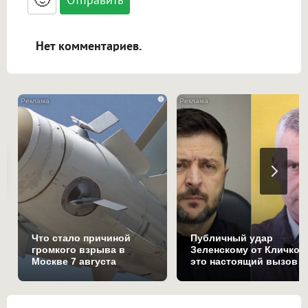
адреса URL автоматически становятся
ссылками, и [img]адрес[/img] будет
открываться в новой вкладке.
Нет комментариев.
i
Что стало причиной
Публичный удар
громкого взрыва в
Зеленскому от Кличко:
Москве 7 августа
это настоящий вызов