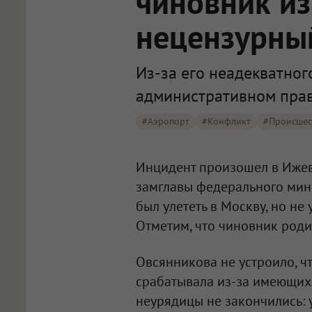
чиновник из
нецензурный
Из-за его неадекватног
административном пра
#аэропорт
#конфликт
#Происшес
Инцидент произошел в Ижев
замглавы федерального минп
был улететь в Москву, но не
Отметим, что чиновник роди
Овсянникова не устроило, чт
срабатывала из-за имеющихс
неурядицы не закончились: 