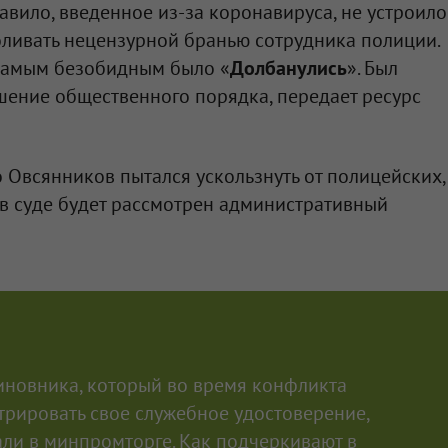
авило, введенное из-за коронавируса, не устроило
оливать нецензурной бранью сотрудника полиции.
самым безобидным было «
Долбанулись
». Был
шение общественного порядка, передает ресурс
о Овсянников пытался ускользнуть от полицейских,
 в суде будет рассмотрен административный
иновника, который во время конфликта
трировать свое служебное удостоверение,
али в минпромторге. Как подчеркивают в