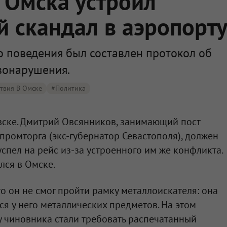
 Омска устроил
 скандал в аэропорт
о поведения был составлен протокол об
вонарушения.
твия В Омске
#Политика
ске. Дмитрий Овсянников, занимающий пост
ромторга (экс-губернатор Севастополя), должен
 успел на рейс из-за устроенного им же конфликта.
лся в Омске.
о он не смог пройти рамку металлоискателя: она
я у него металлических предметов. На этом
у чиновника стали требовать распечатанный