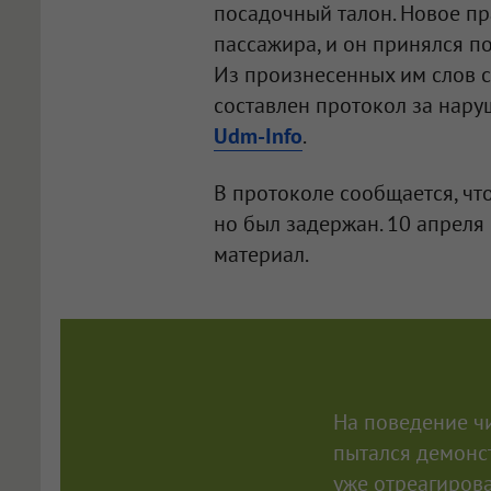
посадочный талон. Новое пр
пассажира, и он принялся п
Из произнесенных им слов 
составлен протокол за нару
Udm-Info
.
В протоколе сообщается, чт
но был задержан. 10 апреля
материал.
На поведение ч
пытался демонс
уже отреагиров