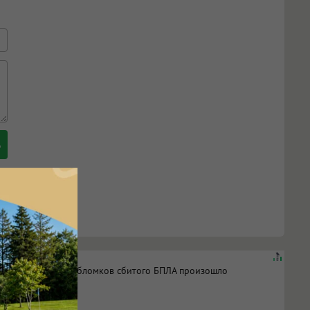
 после падения обломков сбитого БПЛА произошло
 на поле