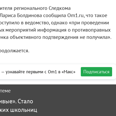
теля регионального Следкома
Лариса Болдинова сообщила Om1.ru, что такое
оступило в ведомство, однако «при проведении
ых мероприятий информация о противоправных
ёнка объективного подтверждения не получила».
родолжается.
Подписаться
 — узнавайте первыми с Om1 в «Макс»
 теме
ивые». Стало
ских школьниц