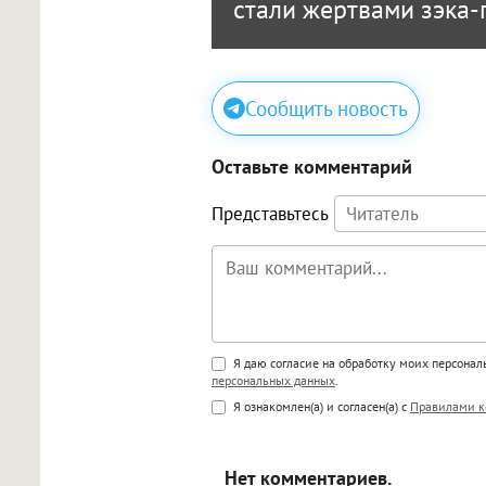
стали жертвами зэка
Сообщить новость
Оставьте комментарий
Представьтесь
Поддержка HTML
Я даю согласие на обработку моих персона
персональных данных
.
<b>, <strong>, <u>, <i>, <em>, <s>
Я ознакомлен(а) и согласен(а) с
Правилами к
<blockquote>, <code> экраниру
[img]адрес[/img] будет открыва
Нет комментариев.