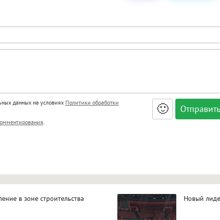
льных данных на условиях
Политики обработки
🙂
, <big>, <small>, <sup>, <sub>, <pre>, <ul>, <ol>, <li>,
омментирования
.
ет HTML, адреса URL автоматически становятся ссылками, и
ться в новой вкладке.
ение в зоне строительства
Новый лиде