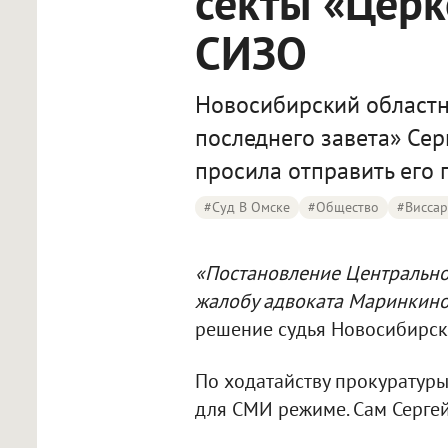
секты «Церк
СИЗО
Новосибирский областн
последнего завета» Сер
просила отправить его 
#Суд В Омске
#Общество
#Висса
«Постановление Центрально
жалобу адвоката Маринкино
решение судья Новосибирско
По ходатайству прокуратур
для СМИ режиме. Сам Сергей