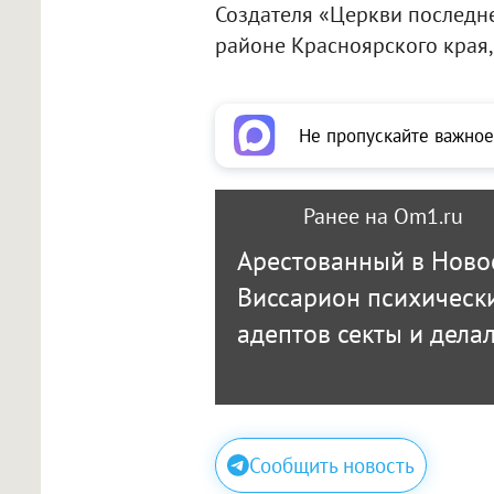
Создателя «Церкви последне
районе Красноярского края,
Не пропускайте важное
Ранее на Om1.ru
Арестованный в Ново
Виссарион психическ
адептов секты и дела
Сообщить новость