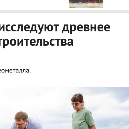
исследуют древнее
троительства
еометалла.