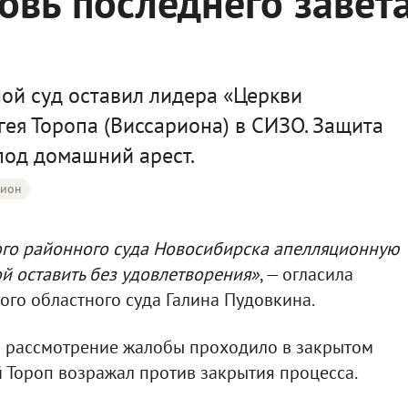
овь последнего завета
ой суд оставил лидера «Церкви
гея Торопа (Виссариона) в СИЗО. Защита
под домашний арест.
рион
го районного суда Новосибирска апелляционную
й оставить без удовлетворения»
, — огласила
го областного суда Галина Пудовкина.
ы рассмотрение жалобы проходило в закрытом
 Тороп возражал против закрытия процесса.