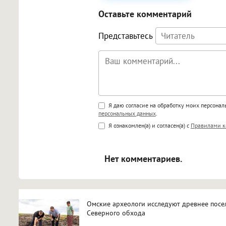
Оставьте комментарий
Представьтесь
Поддержка HTML
Я даю согласие на обработку моих персона
персональных данных
.
<b>, <strong>, <u>, <i>, <em>, <s>
Я ознакомлен(а) и согласен(а) с
Правилами к
<blockquote>, <code> экраниру
[img]адрес[/img] будет открыва
Нет комментариев.
Омские археологи исследуют древнее посел
Северного обхода