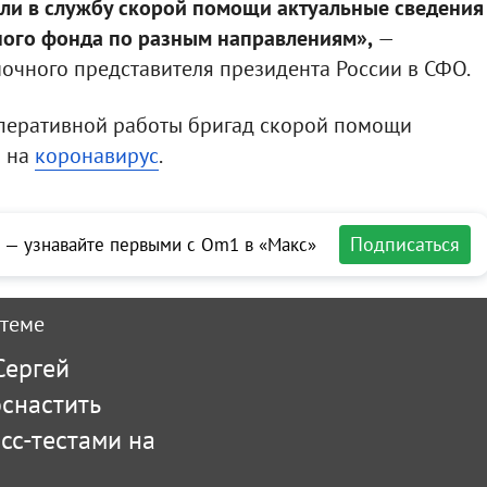
али в службу скорой помощи актуальные сведения
ного фонда по разным направлениям»,
—
очного представителя президента России в СФО.
оперативной работы бригад скорой помощи
ы на
коронавирус
.
Подписаться
 — узнавайте первыми с Om1 в «Макс»
 теме
Сергей
снастить
сс-тестами на