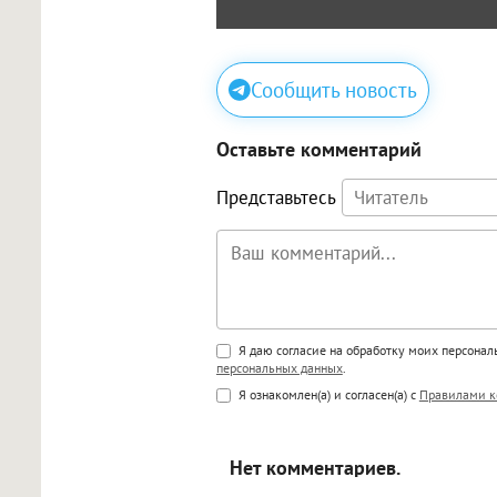
Сообщить новость
Оставьте комментарий
Представьтесь
Поддержка HTML
Я даю согласие на обработку моих персона
персональных данных
.
<b>, <strong>, <u>, <i>, <em>, <s>
Я ознакомлен(а) и согласен(а) с
Правилами к
<blockquote>, <code> экраниру
[img]адрес[/img] будет открыва
Нет комментариев.