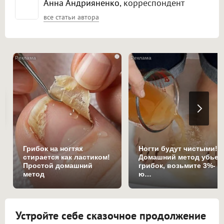
Анна Андрияненко
, корреспондент
все статьи автора
i
Грибок на ногтях
Ногти будут чистыми!
стирается как ластиком!
Домашний метод убьет
Простой домашний
грибок, возьмите 3%-
метод
ю…
Устройте себе сказочное продолжение