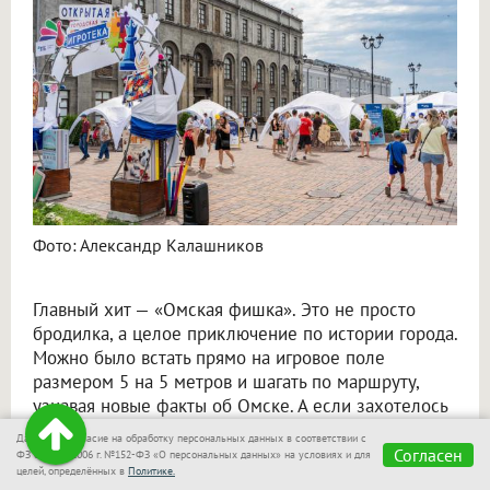
Фото: Александр Калашников
Главный хит — «Омская фишка». Это не просто
бродилка, а целое приключение по истории города.
Можно было встать прямо на игровое поле
размером 5 на 5 метров и шагать по маршруту,
узнавая новые факты об Омске. А если захотелось
забрать игру домой — в этом году появился
Даю своё согласие на обработку персональных данных в соответствии с
настольный вариант, который после фестиваля
Согласен
ФЗ от 27.07.2006 г. №152-ФЗ «О персональных данных» на условиях и для
целей, определённых в
Политике.
поступит в библиотеки.