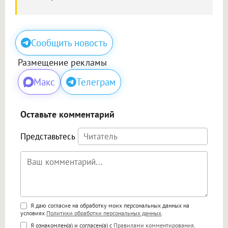
Сообщить новость
Размещение рекламы
Макс
Телеграм
Оставьте комментарий
Представьтесь
Поддержка HTML
Я даю согласие на обработку моих персональных данных на
условиях
Политики обработки персональных данных
.
<b>, <strong>, <u>, <i>, <em>, <s>, <big>,
Я ознакомлен(а) и согласен(а) с
Правилами комментирования
.