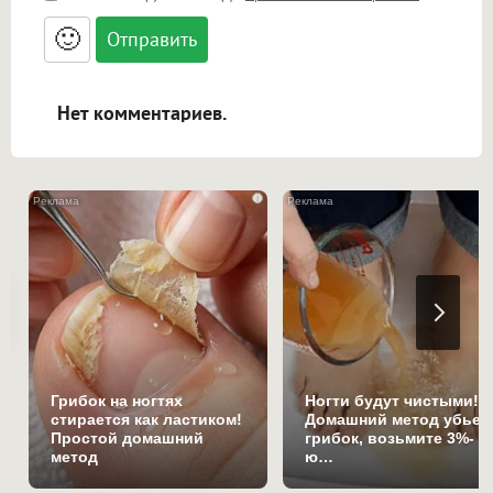
<small>, <sup>, <sub>, <pre>, <ul>, <ol>, <li>,
<blockquote>, <code> экранирует HTML,
🙂
адреса URL автоматически становятся
ссылками, и [img]адрес[/img] будет
открываться в новой вкладке.
Нет комментариев.
i
Грибок на ногтях
Ногти будут чистыми!
стирается как ластиком!
Домашний метод убьет
Простой домашний
грибок, возьмите 3%-
метод
ю…