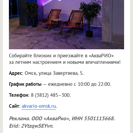
Собирайте близких и приезжайте в «АкваРИО»
за летним настроением и новыми впечатлениями!
Адрес
: Омск, улица Завертяева, 5.
График работы
— ежедневно с 10:00 до 22:00.
Телефон
: 8 (3812) 485–300.
Сайт
:
akvario-omsk.ru
.
Реклама.
ООО «АкваРио»
, ИНН 5501115668.
Erid: 2VtzqwSEYvn
.